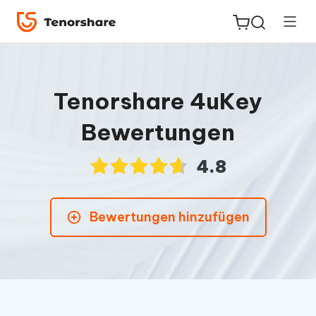
Tenorshare 4uKey
Bewertungen
ReiBoot
for iOS
4.8
PDNob
Neu
PDF
Bewertungen hinzufügen
Editor
iAnyGo