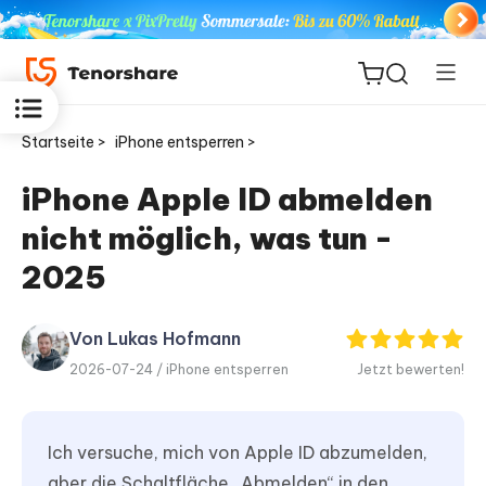
Startseite >
iPhone entsperren >
iPhone Apple ID abmelden
nicht möglich, was tun -
ReiBoot
for iOS
2025
PDNob
Von Lukas Hofmann
Neu
PDF
2026-07-24 /
iPhone entsperren
Jetzt bewerten!
Editor
iAnyGo
Ich versuche, mich von Apple ID abzumelden,
aber die Schaltfläche „Abmelden“ in den