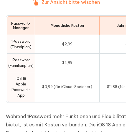
Zur Ansicht bitte wischen
Passwort-
Monatliche Kosten
Jährlich
Manager
1Password
$2,99
$35
(Einzelplan)
1Password
$4,99
$59
(Familienplan)
iOS 18
Apple
$0,99 (für iCloud-Speicher)
$11,88 (für iC
Passwort-
App
Während 1Password mehr Funktionen und Flexibilität
bietet, ist es mit Kosten verbunden. Die iOS 18 Apple