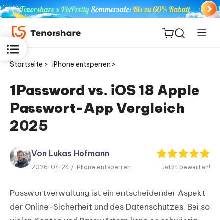
Startseite >
iPhone entsperren >
1Password vs. iOS 18 Apple
Passwort-App Vergleich
ReiBoot
for iOS
2025
PDNob
Von Lukas Hofmann
Neu
PDF
2026-07-24 /
iPhone entsperren
Jetzt bewerten!
Editor
Passwortverwaltung ist ein entscheidender Aspekt
iAnyGo
der Online-Sicherheit und des Datenschutzes. Bei so