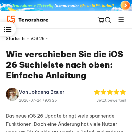
Startseite >
iOS 26 >
Wie verschieben Sie die iOS
26 Suchleiste nach oben:
ReiBoot
for iOS
Einfache Anleitung
PDNob
Von Johanna Bauer
Neu
PDF
2026-07-24 /
iOS 26
Jetzt bewerten!
Editor
Das neue iOS 26 Update bringt viele spannende
iAnyGo
Funktionen. Doch eine Änderung hat viele Nutzer