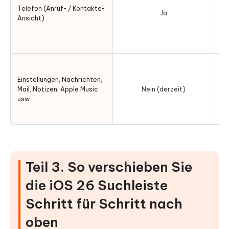
zu
Telefon (Anruf- / Kontakte-
Ja
de
Ansicht)
a
In
Einstellungen, Nachrichten,
Mail, Notizen, Apple Music
Nein (derzeit)
ak
usw.
Teil 3. So verschieben Sie
die iOS 26 Suchleiste
Schritt für Schritt nach
oben