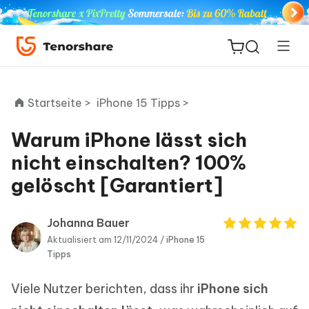
Startseite >
iPhone 15 Tipps >
Warum iPhone lässt sich
ReiBoot
nicht einschalten? 100%
for iOS
gelöscht [Garantiert]
PDNob
Neu
PDF
Johanna Bauer
Editor
Aktualisiert am 12/11/2024 /
iPhone 15
Tipps
iAnyGo
Viele Nutzer berichten, dass ihr
iPhone sich