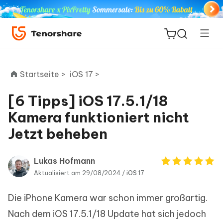
Startseite >
iOS 17 >
[6 Tipps] iOS 17.5.1/18
ReiBoot
Kamera funktioniert nicht
for iOS
Jetzt beheben
PDNob
Neu
PDF
Lukas Hofmann
Editor
Aktualisiert am 29/08/2024 /
iOS 17
Die iPhone Kamera war schon immer großartig.
iAnyGo
Nach dem iOS 17.5.1/18 Update hat sich jedoch