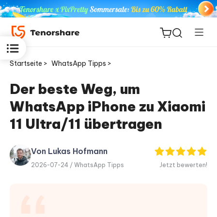
Startseite >
WhatsApp Tipps >
Der beste Weg, um
WhatsApp iPhone zu Xiaomi
ReiBoot
for iOS
11 Ultra/11 übertragen
PDNob
Von Lukas Hofmann
Neu
PDF
2026-07-24 /
WhatsApp Tipps
Jetzt bewerten!
Editor
iAnyGo