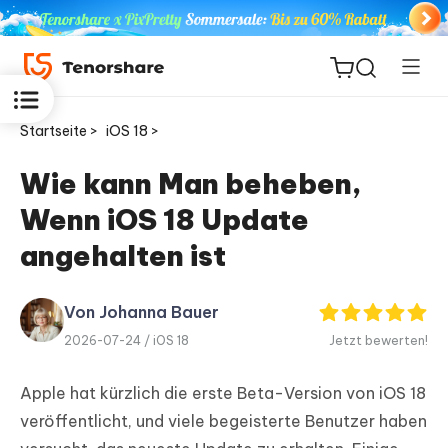
Startseite >
iOS 18 >
Wie kann Man beheben,
Wenn iOS 18 Update
ReiBoot
for iOS
angehalten ist
PDNob
Von Johanna Bauer
Neu
PDF
2026-07-24 /
iOS 18
Jetzt bewerten!
Editor
Apple hat kürzlich die erste Beta-Version von iOS 18
iAnyGo
veröffentlicht, und viele begeisterte Benutzer haben