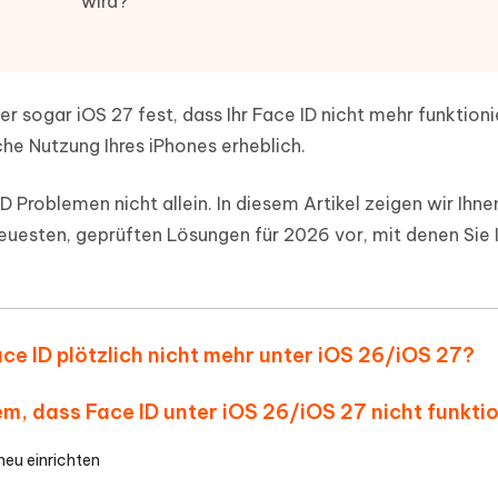
wird?
ierte Präsentationen in
Kostenloses KI Tool zur Fotobearbe
- Mac Daten
n
herstellen
Hot
Neu
e Dateien auf Mac
hare KI Bypass
 - Android Fake GPS APP
iCareFone Transfer APP
rstellen
r sogar iOS 27 fest, dass Ihr Face ID nicht mehr funktioni
te in menschenähnliche Inhalte
Standort ohne PC ändern
Whatsapp Chat übertragen
ln
iche Nutzung Ihres iPhones erheblich.
Android/iPhone
p Pro APP
D Problemen nicht allein. In diesem Artikel zeigen wir Ihne
ostenlos mit KI bereinigen
neuesten, geprüften Lösungen für 2026 vor, mit denen Sie 
ace ID plötzlich nicht mehr unter iOS 26/iOS 27?
em, dass Face ID unter iOS 26/iOS 27 nicht funkti
neu einrichten