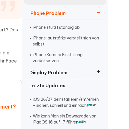
neuen Funktionen entdecken
itung
Jetzt Ansehen
iPhone Problem
Starten
iPhone stürzt ständig ab
ert? Das
iPhone lautstärke verstellt sich von
Weitere Nützliche Tipps
selbst
n die
iPhone Kamera Einstellung
Ihr Face
zurücksetzen
Mehr Nützliche Tipps
Display Problem
Letzte Updates
Update Vorbereiten dauert ewig
Display streifen und reagiert nicht
iOS 26/27 deinstallieren/entfernen
- sicher, schnell und einfach!
oniert?
iPhone Grün Bildschirm
Wie kann Man ein Downgrade von
iPadOS 18 auf 17 führen