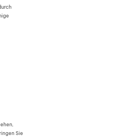
durch
nige
iehen,
ringen Sie