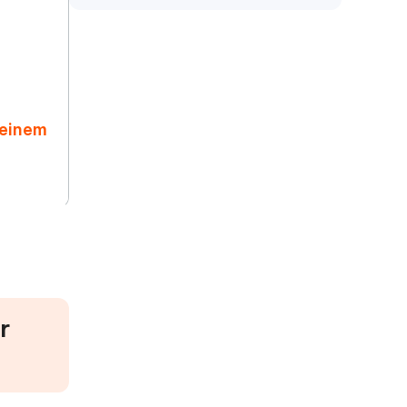
 einem
r