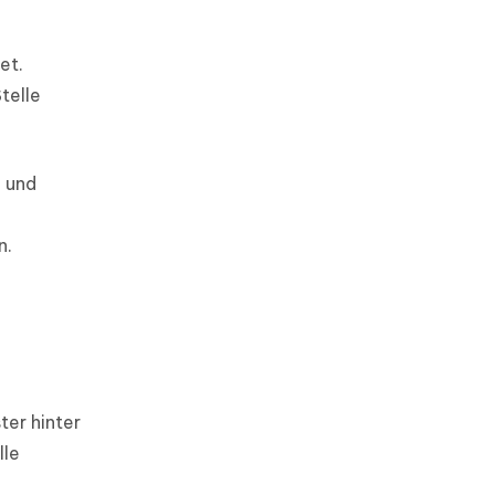
et.
telle
e und
n.
ter hinter
lle