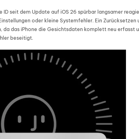
e ID seit dem Update auf iOS 26 spürbar langsamer reagie
instellungen oder kleine Systemfehler. Ein Zurücksetzen 
n, da das iPhone die Gesichtsdaten komplett neu erfasst 
ler beseitigt.