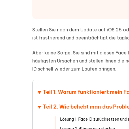
PDF Dokumente mit KI zusammenfassen
Update
KI-gener
4DDiG - Windows Daten Retten
4DDiG 
Sekunde
Mobil
Wieder
Gelöschte Dateien unter Windows
Tenorshare KI Writer
wiederherstellen
Gelöscht
Tenors
iAnyGo - iOS APP
iAnyGo
Mit KI intelligenter, schneller und besser
wiederhe
Stellen Sie nach dem Update auf iOS 26 ode
schreiben
KI Inhal
iPhone Standort ohne PC ändern
Android 
umwande
ist frustrierend und beeinträchtigt die tägl
Alle Produkte Anzeigen
UltData for Android APP
Cleanu
Aber keine Sorge, Sie sind mit diesen Face I
Android Datenrettung ohne PC
iPhone k
häufigsten Ursachen und stellen Ihnen die 
ID schnell wieder zum Laufen bringen.
Teil 1. Warum funktioniert mein F
Teil 2. Wie behebt man das Probl
Lösung 1. Face ID zurücksetzen und 
Lösung 2. iPhone neu starten