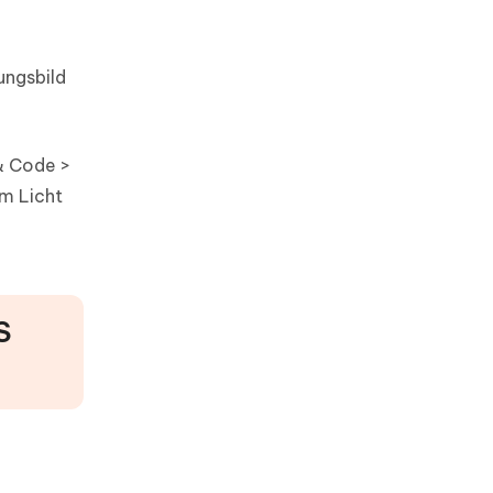
ungsbild
 & Code >
em Licht
S