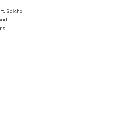
rt. Solche
und
und