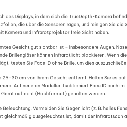
ch des Displays, in dem sich die TrueDepth-Kamera befind
folien, die über die Sensoren ragen, und reinigen Sie die S
it Kamera und Infrarotprojektor freie Sicht haben.
amtes Gesicht gut sichtbar ist – insbesondere Augen, Nas
nde Brillengläser können Infrarotlicht blockieren. Wenn die
ägt, testen Sie Face ID ohne Brille, um dies auszuschließe
a 25–30 cm von Ihrem Gesicht entfernt. Halten Sie es auf
mera. Auf neueren Modellen funktioniert Face ID auch im
s Gerät aufrecht (Hochformat) gehalten werden.
 Beleuchtung. Vermeiden Sie Gegenlicht (z. B. helles Fens
cht gleichmäßig ausgeleuchtet ist, damit der Infrarotscan a