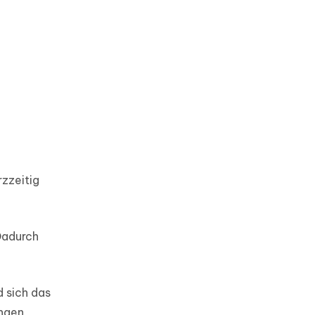
rzzeitig
Dadurch
d sich das
ngen,