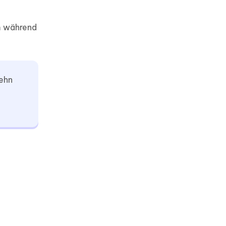
m während
zehn
h