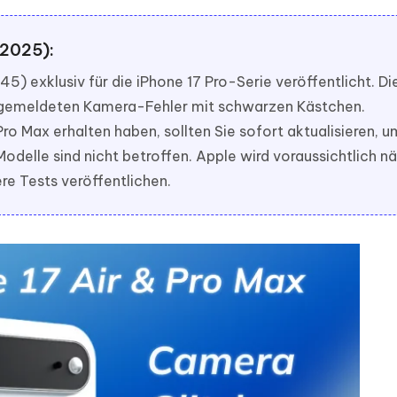
ierte Präsentationen in
Kostenloses KI Tool zur Fotobearbe
- Mac Daten
n
herstellen
 2025):
Hot
Neu
e Dateien auf Mac
hare KI Bypass
 - Android Fake GPS APP
iCareFone Transfer APP
5) exklusiv für die iPhone 17 Pro-Serie veröffentlicht. Di
rstellen
te in menschenähnliche Inhalte
Standort ohne PC ändern
Whatsapp Chat übertragen
 gemeldeten Kamera-Fehler mit schwarzen Kästchen.
ln
Android/iPhone
ro Max erhalten haben, sollten Sie sofort aktualisieren, 
delle sind nicht betroffen. Apple wird voraussichtlich n
p Pro APP
re Tests veröffentlichen.
ostenlos mit KI bereinigen