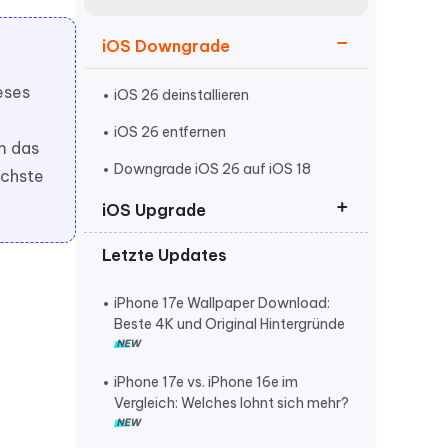
neuen Funktionen entdecken
itung
Jetzt Ansehen
iOS Downgrade
Starten
eses
iOS 26 deinstallieren
iOS 26 entfernen
um das
Weitere Nützliche Tipps
Downgrade iOS 26 auf iOS 18
ächste
iOS Upgrade
Mehr Nützliche Tipps
Letzte Updates
iOS 26 Beta Profile download
iOS 26 wird nicht angezeigt
iPhone 17e Wallpaper Download:
Beste 4K und Original Hintergründe
iOS 26 Software Update
fehlgeschlagen
iPhone 17e vs. iPhone 16e im
Vergleich: Welches lohnt sich mehr?