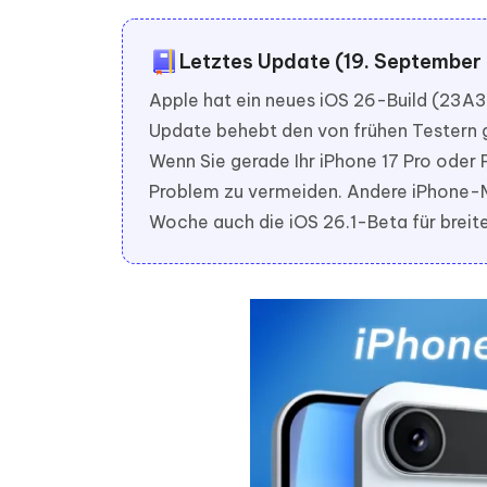
PDF Dokumente mit KI zusammenfassen
Update
KI-gener
4DDiG - Windows Daten Retten
4DDiG 
Sekunde
Mobil
Wieder
Letztes Update (19. September
Gelöschte Dateien unter Windows
Tenorshare KI Writer
wiederherstellen
Gelöscht
Tenors
iAnyGo - iOS APP
iAnyGo
Mit KI intelligenter, schneller und besser
Apple hat ein neues iOS 26-Build (23A34
wiederhe
schreiben
KI Inhal
iPhone Standort ohne PC ändern
Android 
Update behebt den von frühen Testern
umwande
Wenn Sie gerade Ihr iPhone 17 Pro oder P
Alle Produkte Anzeigen
Problem zu vermeiden. Andere iPhone-Mo
UltData for Android APP
Cleanu
Woche auch die iOS 26.1-Beta für breite
Android Datenrettung ohne PC
iPhone k