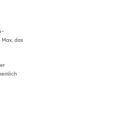
p-
 Max, das
er
einlich