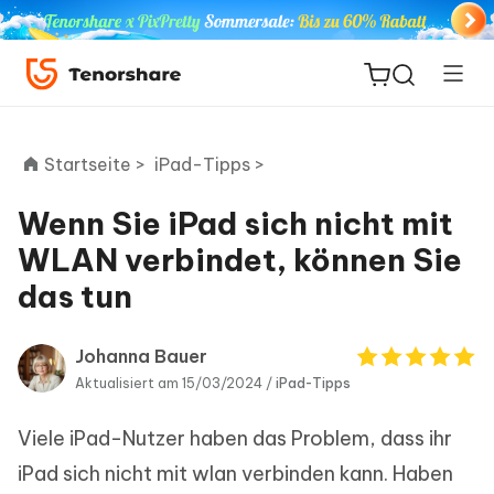
Startseite >
iPad-Tipps >
Wenn Sie iPad sich nicht mit
ReiBoot
WLAN verbindet, können Sie
for iOS
das tun
PDNob
Neu
PDF
Johanna Bauer
Editor
Aktualisiert am 15/03/2024 /
iPad-Tipps
Viele iPad-Nutzer haben das Problem, dass ihr
iAnyGo
iPad sich nicht mit wlan verbinden kann. Haben