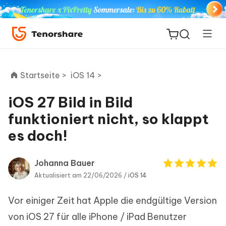
Startseite >
iOS 14 >
iOS 27 Bild in Bild
ReiBoot
funktioniert nicht, so klappt
for iOS
es doch!
PDNob
Neu
PDF
Johanna Bauer
Editor
Aktualisiert am 22/06/2026 /
iOS 14
Vor einiger Zeit hat Apple die endgültige Version
iAnyGo
von iOS 27 für alle iPhone / iPad Benutzer