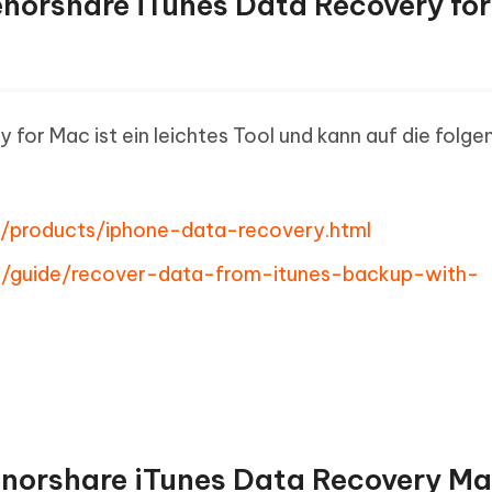
Tenorshare iTunes Data Recovery fo
for Mac ist ein leichtes Tool und kann auf die folg
w/products/iphone-data-recovery.html
de/guide/recover-data-from-itunes-backup-with-
, Tenorshare iTunes Data Recovery M