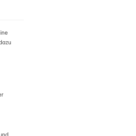
ine
 dazu
er
 und