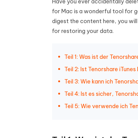
Have you ever accidentally dele
PDF Dokumente mit KI zusammenfassen
Update
KI-gener
4DDiG - Windows Daten Retten
4DDiG 
Sekunde
for Mac is a wonderful tool for 
Mobil
Wieder
Gelöschte Dateien unter Windows
Tenorshare KI Writer
digest the content here, you wil
wiederherstellen
Gelöscht
Tenors
iAnyGo - iOS APP
iAnyGo
Mit KI intelligenter, schneller und besser
wiederhe
for restoring your data.
schreiben
KI Inhal
iPhone Standort ohne PC ändern
Android 
umwande
Alle Produkte Anzeigen
UltData for Android APP
Cleanu
Teil 1: Was ist der Tenorsh
Android Datenrettung ohne PC
iPhone k
Teil 2: Ist Tenorshare iTun
Teil 3: Wie kann ich Tenors
Teil 4: Ist es sicher, Teno
Teil 5: Wie verwende ich T