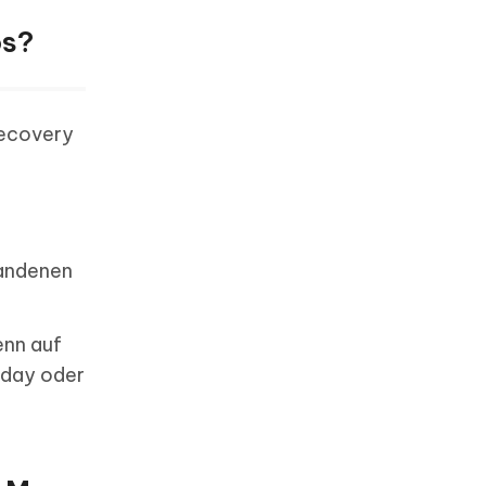
os?
Recovery
handenen
enn auf
iday oder