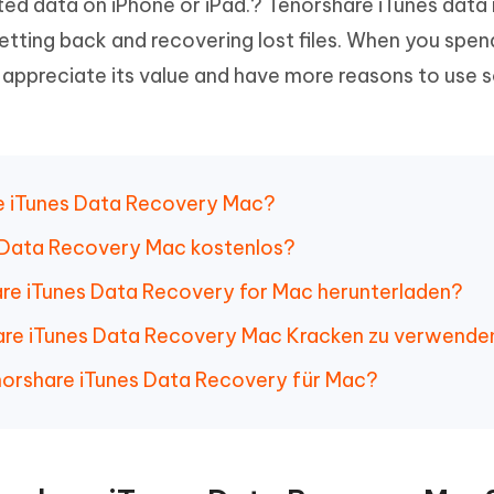
ted data on iPhone or iPad.? Tenorshare iTunes data
ierte Präsentationen in
Kostenloses KI Tool zur Fotobearbe
- Mac Daten
n
getting back and recovering lost files. When you spen
herstellen
Hot
l appreciate its value and have more reasons to use
Neu
e Dateien auf Mac
hare KI Bypass
 - Android Fake GPS APP
iCareFone Transfer APP
rstellen
te in menschenähnliche Inhalte
Standort ohne PC ändern
Whatsapp Chat übertragen
ln
Android/iPhone
p Pro APP
are iTunes Data Recovery Mac?
ostenlos mit KI bereinigen
es Data Recovery Mac kostenlos?
hare iTunes Data Recovery for Mac herunterladen?
rshare iTunes Data Recovery Mac Kracken zu verwende
enorshare iTunes Data Recovery für Mac?