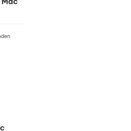
r Mac
enden
ac