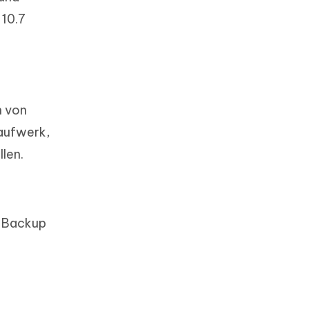
 10.7
n von
aufwerk,
len.
e Backup