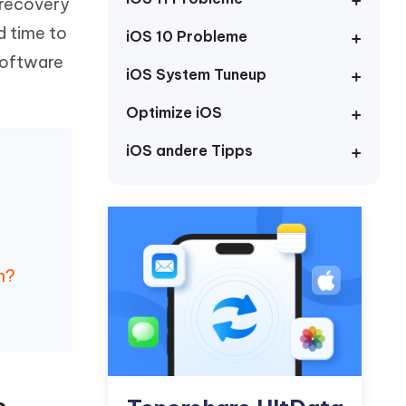
neuen Funktionen entdecken
 recovery
itung
Jetzt Ansehen
d time to
iOS 10 Probleme
Starten
 software
iOS System Tuneup
Optimize iOS
Weitere Nützliche Tipps
iOS andere Tipps
Mehr Nützliche Tipps
n?