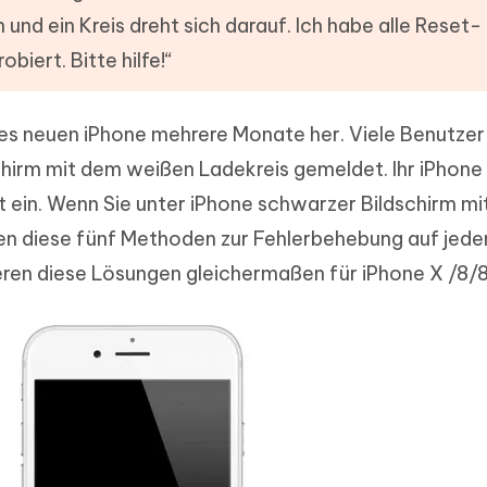
ierte Präsentationen in
Kostenloses KI Tool zur Fotobearbe
und ein Kreis dreht sich darauf. Ich habe alle Reset-
- Mac Daten
n
herstellen
biert. Bitte hilfe!“
Hot
Neu
e Dateien auf Mac
hare KI Bypass
 - Android Fake GPS APP
iCareFone Transfer APP
rstellen
te in menschenähnliche Inhalte
Standort ohne PC ändern
Whatsapp Chat übertragen
 des neuen iPhone mehrere Monate her. Viele Benutze
ln
Android/iPhone
chirm mit dem weißen Ladekreis gemeldet. Ihr iPhone
p Pro APP
ht ein. Wenn Sie unter iPhone schwarzer Bildschirm mi
ostenlos mit KI bereinigen
en diese fünf Methoden zur Fehlerbehebung auf jeden 
eren diese Lösungen gleichermaßen für iPhone X /8/8