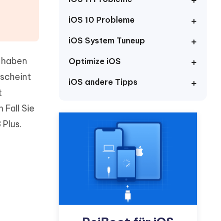
neuen Funktionen entdecken
itung
Jetzt Ansehen
iOS 10 Probleme
Starten
iOS System Tuneup
r haben
Optimize iOS
Weitere Nützliche Tipps
 scheint
iOS andere Tipps
t
Mehr Nützliche Tipps
Fall Sie
 Plus.