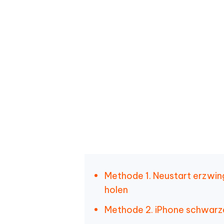
Methode 1. Neustart erzwin
holen
Methode 2. iPhone schwarze