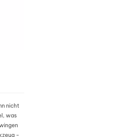
nn nicht
el, was
zwingen
rkzeug -