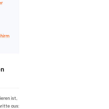
er
chirm
en
eren ist,
ritte aus: