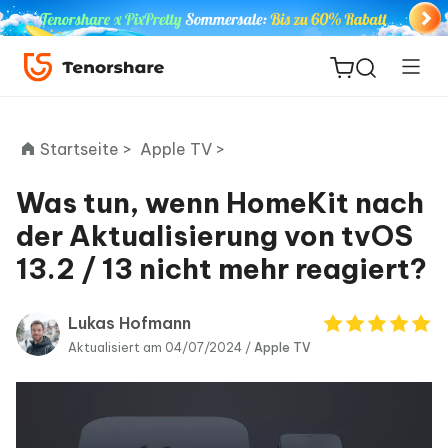
Startseite >
Apple TV >
Was tun, wenn HomeKit nach
ReiBoot
der Aktualisierung von tvOS
for iOS
13.2 / 13 nicht mehr reagiert?
PDNob
Neu
PDF
Lukas Hofmann
Editor
Aktualisiert am 04/07/2024 /
Apple TV
iAnyGo