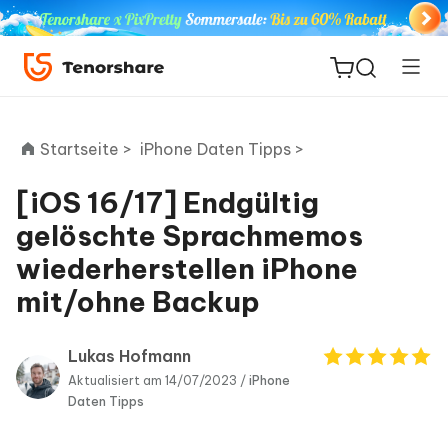
Startseite >
iPhone Daten Tipps >
[iOS 16/17] Endgültig
ReiBoot
gelöschte Sprachmemos
for iOS
wiederherstellen iPhone
mit/ohne Backup
PDNob
Neu
PDF
Editor
Lukas Hofmann
Aktualisiert am 14/07/2023 /
iPhone
iAnyGo
Daten Tipps