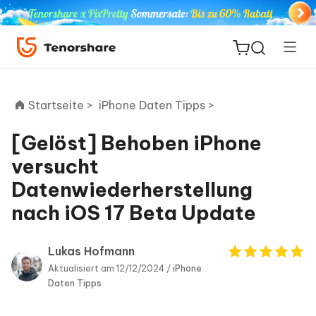
Startseite >
iPhone Daten Tipps >
[Gelöst] Behoben iPhone
ReiBoot
versucht
for iOS
Datenwiederherstellung
nach iOS 17 Beta Update
PDNob
Neu
PDF
Editor
Lukas Hofmann
Aktualisiert am 12/12/2024 /
iPhone
iAnyGo
Daten Tipps