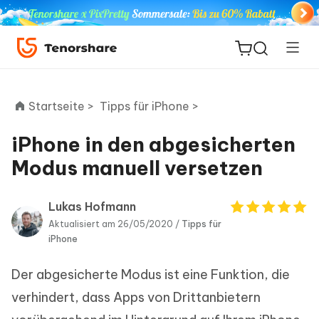
Startseite >
Tipps für iPhone >
iPhone in den abgesicherten
ReiBoot
Modus manuell versetzen
for iOS
Lukas Hofmann
PDNob
Aktualisiert am 26/05/2020 /
Tipps für
Neu
PDF
iPhone
Editor
Der abgesicherte Modus ist eine Funktion, die
iAnyGo
verhindert, dass Apps von Drittanbietern