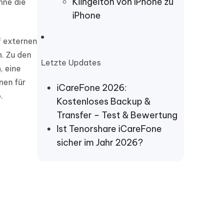
Klingelton von iPhone zu
hne die
iPhone
f externen
. Zu den
Letzte Updates
, eine
nen für
iCareFone 2026:
.
Kostenloses Backup &
Transfer – Test & Bewertung
Ist Tenorshare iCareFone
sicher im Jahr 2026?