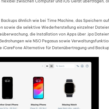
 flexibel zwischen Computer und iOS Gerät übertragen, o
 Backups ähnlich wie bei Time Machine, das Speichern au
 sowie die selektive Wiederherstellung einzelner Dateien
eüberwachung, die Installation von Apps über .ipa Dateien
Bedrohungen wie NSO Pegasus sowie Verwaltungsfunktio
ige iCareFone Alternative für Datenübertragung und Backup