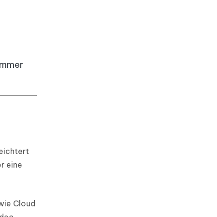
 immer
eichtert
r eine
owie Cloud