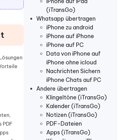
iPhone auf iPad
(iTransGo)
Whatsapp übertragen
iPhone zu android
ht
iPhone auf iPhone
iPhone auf PC
Data von iPhone auf
 Lösungen
iPhone ohne icloud
Vorteile
Nachrichten Sichern
iPhone Chats auf PC
Andere übertragen
Klingeltöne (iTransGo)
Kalender (iTransGo)
Notizen (iTransGo)
hten,
PDF-Dateien
s PDF
Apps (iTransGo)
Apps