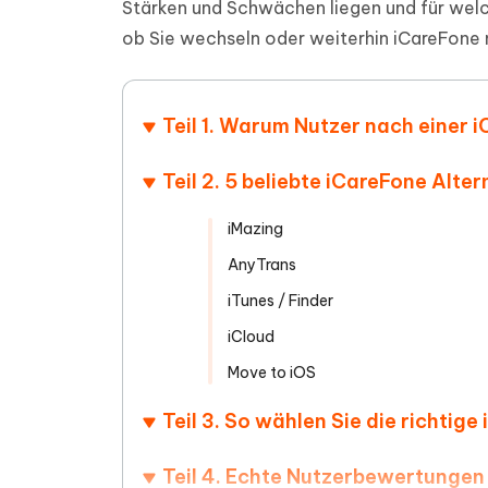
Stärken und Schwächen liegen und für welch
PDF Dokumente mit KI zusammenfassen
Update
KI-gener
4DDiG - Windows Daten Retten
4DDiG 
Sekunde
ob Sie wechseln oder weiterhin iCareFone
Mobil
Wieder
Gelöschte Dateien unter Windows
Tenorshare KI Writer
wiederherstellen
Gelöscht
Tenors
iAnyGo - iOS APP
iAnyGo
Mit KI intelligenter, schneller und besser
wiederhe
schreiben
KI Inhal
iPhone Standort ohne PC ändern
Android 
Teil 1. Warum Nutzer nach einer 
umwande
Alle Produkte Anzeigen
Teil 2. 5 beliebte iCareFone Alte
UltData for Android APP
Cleanu
Android Datenrettung ohne PC
iPhone k
iMazing
AnyTrans
iTunes / Finder
iCloud
Move to iOS
Teil 3. So wählen Sie die richtig
Teil 4. Echte Nutzerbewertungen