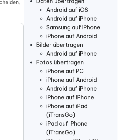
Daten übertragen
neuen Funktionen entdecken
scheiden,
itung
Android auf iOS
Jetzt Ansehen
Starten
Android auf iPhone
Samsung auf iPhone
iPhone auf Android
Bilder übertragen
Weitere Nützliche Tipps
Android auf iPhone
Fotos übertragen
Mehr Nützliche Tipps
iPhone auf PC
iPhone auf Android
Android auf iPhone
iPhone auf iPhone
iPhone auf iPad
(iTransGo)
iPad auf iPhone
(iTransGo)