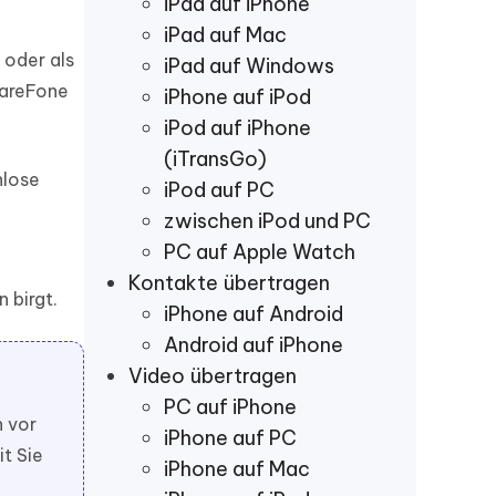
iPad auf iPhone
iPad auf Mac
 oder als
iPad auf Windows
CareFone
iPhone auf iPod
iPod auf iPhone
(iTransGo)
nlose
iPod auf PC
zwischen iPod und PC
PC auf Apple Watch
Kontakte übertragen
 birgt.
iPhone auf Android
Android auf iPhone
Video übertragen
PC auf iPhone
n vor
iPhone auf PC
t Sie
iPhone auf Mac