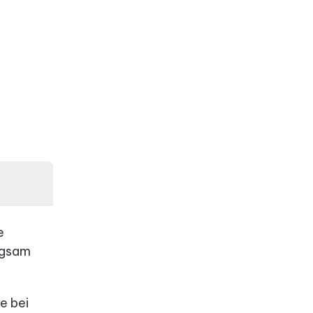
e
ngsam
e bei