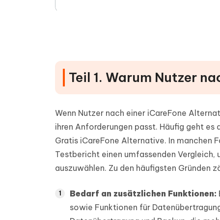
Teil 5. iCareFone vs. iCareFone 
Option ist
Teil 6. FAQs zu iCareFone Alter
Teil 1. Warum Nutzer na
Wenn Nutzer nach einer iCareFone Alternati
ihren Anforderungen passt. Häufig geht es
Gratis iCareFone Alternative. In manchen
Testbericht einen umfassenden Vergleich,
auszuwählen. Zu den häufigsten Gründen zä
Bedarf an zusätzlichen Funktionen:
sowie Funktionen für Datenübertragung 