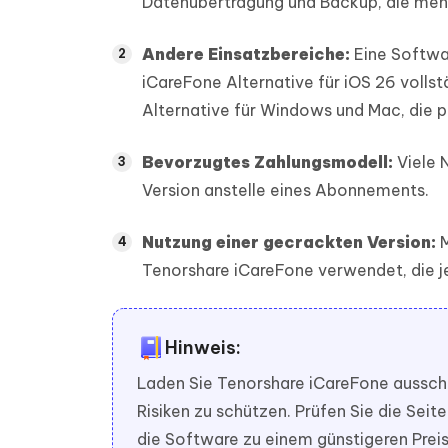
Datenübertragung und Backup, die mehr F
Andere Einsatzbereiche:
Eine Softwar
iCareFone Alternative für iOS 26 vollst
Alternative für Windows und Mac, die p
Bevorzugtes Zahlungsmodell:
Viele 
Version anstelle eines Abonnements.
Nutzung einer gecrackten Version:
M
Tenorshare iCareFone verwendet, die jed
Hinweis:
Laden Sie Tenorshare iCareFone ausschli
Risiken zu schützen. Prüfen Sie die Se
die Software zu einem günstigeren Preis