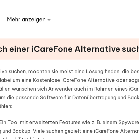
Alternative: Warum iCareFone weiterhin eine stark
Mehr anzeigen
native und verwandten Themen
ch einer iCareFone Alternative suc
ve suchen, möchten sie meist eine Lösung finden, die bes
 dabei um eine Kostenlose iCareFone Alternative oder sog
 Fällen wünschen sich Anwender auch im Rahmen eines iCa
 um die passende Software für Datenübertragung und Bac
hlen:
Ein Tool mit erweiterten Features wie z. B. einem Spywar
und Backup. Viele suchen gezielt eine iCareFone Alternat