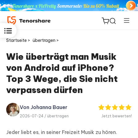
Startseite >
übertragen >
Wie überträgt man Musik
von Android auf iPhone?
ReiBoot
for iOS
Top 3 Wege, die Sie nicht
verpassen dürfen
PDNob
Neu
PDF
Editor
Von Johanna Bauer
2026-07-24 /
übertragen
Jetzt bewerten!
iAnyGo
Jeder liebt es, in seiner Freizeit Musik zu hören.