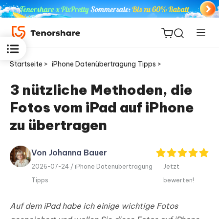
Startseite >
iPhone Datenübertragung Tipps >
3 nützliche Methoden, die
Fotos vom iPad auf iPhone
ReiBoot
for iOS
zu übertragen
PDNob
Von Johanna Bauer
Neu
PDF
2026-07-24 /
iPhone Datenübertragung
Jetzt
Editor
Tipps
bewerten!
iAnyGo
Auf dem iPad habe ich einige wichtige Fotos