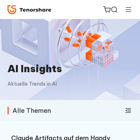
ReiBoot
for iOS
AI Insights
PDNob
Aktuelle Trends in AI
Neu
PDF
Editor
Alle Themen
iAnyGo
Claude Artifacts auf dem Handy