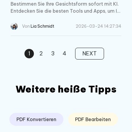
Bestimmen Sie Ihre Gesichtsform sofort mit KI.
Entdecken Sie die besten Tools und Apps, um Ihr
e Gesichtsform zu erkennen, sowie einen Gesic
htsform Scanner online für Styling, Brillenwahl u
Von
Lia Schmidt
2026-03-24 14:27:34
nd mehr.
1
2
3
4
NEXT
Weitere heiße Tipps
PDF Konvertieren
PDF Bearbeiten