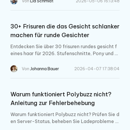
Von
Lia Schmidt
2026-05-06 16:13:48
30+ Frisuren die das Gesicht schlanker
machen für runde Gesichter
Entdecken Sie über 30 frisuren rundes gesicht f
eines haar für 2026. Stufenschnitte, Pony und V
olumen Tricks helfen dabei, das Gesicht optisch
länger, schmaler und definierter wirken zu lasse
Von
Johanna Bauer
2026-04-07 17:38:04
n.
Warum funktioniert Polybuzz nicht?
Anleitung zur Fehlerbehebung
Warum funktioniert Polybuzz nicht? Prüfen Sie d
en Server-Status, beheben Sie Ladeprobleme u
nd erfahren Sie Schritt für Schritt, wie Sie Polyb