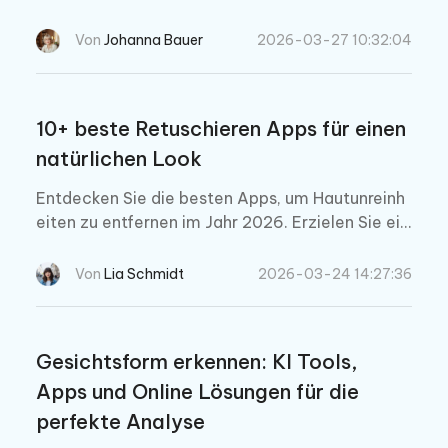
erer einfachen 4-Schritte-Anleitung und den be
sten Tipps zu KI-Tools in Animationen im Disney
Von
Johanna Bauer
2026-03-27 10:32:04
-Stil.
10+ beste Retuschieren Apps für einen
natürlichen Look
Entdecken Sie die besten Apps, um Hautunreinh
eiten zu entfernen im Jahr 2026. Erzielen Sie ein
en natürlichen Look mit KI-gestützten kostenlo
sen und kostenpflichtigen Tools, um Pickel, Flec
Von
Lia Schmidt
2026-03-24 14:27:36
ken und Makel ganz einfach auf Fotos zu retusc
hieren.
Gesichtsform erkennen: KI Tools,
Apps und Online Lösungen für die
perfekte Analyse