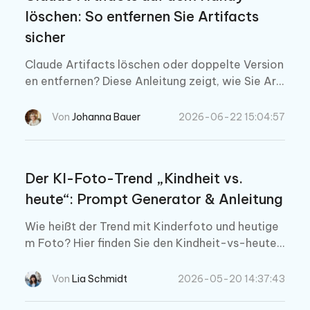
löschen: So entfernen Sie Artifacts
sicher
Claude Artifacts löschen oder doppelte Version
en entfernen? Diese Anleitung zeigt, wie Sie Arti
facts auf mobilen Geräten verwalten, Projekt-
Workspaces aufräumen und prüfen, ob eine Wie
Von
Johanna Bauer
2026-06-22 15:04:57
derherstellung möglich ist.
Der KI-Foto-Trend „Kindheit vs.
heute“: Prompt Generator & Anleitung
Wie heißt der Trend mit Kinderfoto und heutige
m Foto? Hier finden Sie den Kindheit-vs-heute
KI-Foto-Trend, deutsche und englische Prompt
s sowie Tipps für realistische Ergebnisse.
Von
Lia Schmidt
2026-05-20 14:37:43