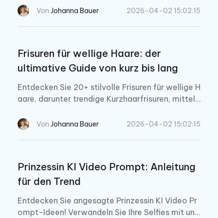
uzz-Probleme schnell lösen können.
Von
Johanna Bauer
2026-04-02 15:02:15
Frisuren für wellige Haare: der
ultimative Guide von kurz bis lang
Entdecken Sie 20+ stilvolle Frisuren für wellige H
aare, darunter trendige Kurzhaarfrisuren, mittell
ange Styles und Frisuren für langes, welliges Haa
r sowie professionelle Styling-Tipps und Foto-
Von
Johanna Bauer
2026-04-02 15:02:15
Hacks.
Prinzessin KI Video Prompt: Anleitung
für den Trend
Entdecken Sie angesagte Prinzessin KI Video Pr
ompt-Ideen! Verwandeln Sie Ihre Selfies mit uns