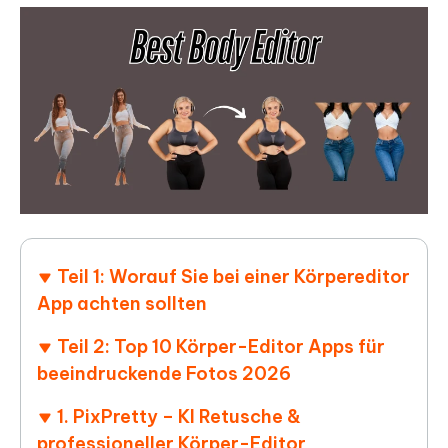
Teil 1: Worauf Sie bei einer Körpereditor
App achten sollten
Teil 2: Top 10 Körper-Editor Apps für
beeindruckende Fotos 2026
1. PixPretty – KI Retusche &
professioneller Körper-Editor