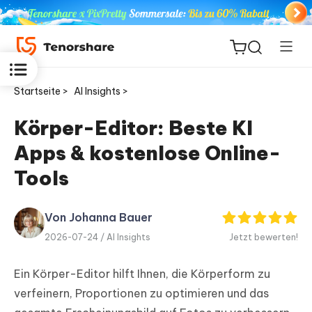
Startseite >
AI Insights >
Körper-Editor: Beste KI
Apps & kostenlose Online-
ReiBoot
for iOS
Tools
PDNob
Von Johanna Bauer
Neu
PDF
2026-07-24 /
AI Insights
Jetzt bewerten!
Editor
Ein Körper-Editor hilft Ihnen, die Körperform zu
iAnyGo
verfeinern, Proportionen zu optimieren und das