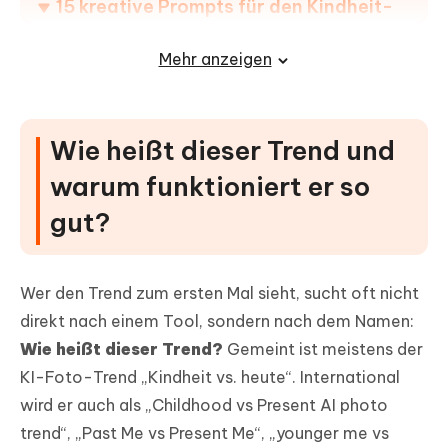
15 kreative Prompts für den Kindheit-
vs-heute-Trend
Mehr anzeigen
Vor dem Prompt: Fotos mit Tenorshare
PixPretty verbessern
Wie heißt dieser Trend und
FAQs zum KI-Foto-Trend Kindheit vs.
heute
warum funktioniert er so
gut?
Wer den Trend zum ersten Mal sieht, sucht oft nicht
direkt nach einem Tool, sondern nach dem Namen:
Wie heißt dieser Trend?
Gemeint ist meistens der
KI-Foto-Trend „Kindheit vs. heute“. International
wird er auch als „Childhood vs Present AI photo
trend“, „Past Me vs Present Me“, „younger me vs