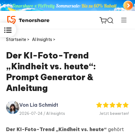
Startseite >
AI Insights >
Der KI-Foto-Trend
„Kindheit vs. heute“:
ReiBoot
for iOS
Prompt Generator &
Anleitung
PDNob
Neu
PDF
Editor
Von Lia Schmidt
2026-07-24 /
AI Insights
Jetzt bewerten!
iAnyGo
Der KI-Foto-Trend „Kindheit vs. heute“
gehört