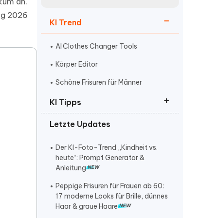
neuen Funktionen entdecken
ikum an.
itung
ung 2026
Jetzt Ansehen
KI Trend
Starten
AI Clothes Changer Tools
Körper Editor
Weitere Nützliche Tipps
Schöne Frisuren für Männer
KI Tipps
Mehr Nützliche Tipps
Letzte Updates
ChatGPT Prompt auf Deutsch
Nano Banana Pro kostenlos
Der KI-Foto-Trend „Kindheit vs.
freischalten
heute“: Prompt Generator &
Anleitung
claude gelöschte chats
wiederherstellen
Peppige Frisuren für Frauen ab 60:
17 moderne Looks für Brille, dünnes
kann man gelöschte claude-
Haar & graue Haare
projekte auf dem handy