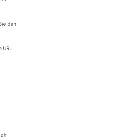
Sie den
e URL.
ach