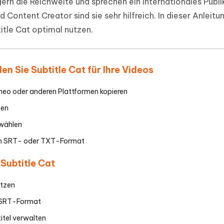
gern die Reichweite und sprechen ein internationales Publ
ierte Präsentationen in
Kostenloses KI Tool zur Fotobearbe
Content Creator sind sie sehr hilfreich. In dieser Anleit
- Mac Daten
n
herstellen
title Cat optimal nutzen.
Hot
Neu
e Dateien auf Mac
hare KI Bypass
 - Android Fake GPS APP
iCareFone Transfer APP
rstellen
te in menschenähnliche Inhalte
Standort ohne PC ändern
Whatsapp Chat übertragen
ln
Android/iPhone
n Sie Subtitle Cat für Ihre Videos
p Pro APP
imeo oder anderen Plattformen kopieren
ostenlos mit KI bereinigen
gen
swählen
n im SRT- oder TXT-Format
Subtitle Cat
utzen
 SRT-Format
itel verwalten