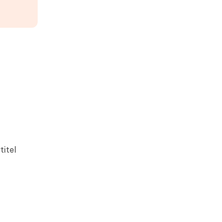
n
titel