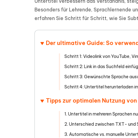
Untertitel verbessern das Verständnis, stei
PDF Dokumente mit KI zusammenfassen
Update
KI-gener
Besonders für Lehrende, Sprachlernende und 
4DDiG - Windows Daten Retten
4DDiG 
Sekunde
Mobil
Wieder
Gelöschte Dateien unter Windows
erfahren Sie Schritt für Schritt, wie Sie Sub
Tenorshare KI Writer
wiederherstellen
Gelöscht
Tenors
iAnyGo - iOS APP
iAnyGo
Mit KI intelligenter, schneller und besser
wiederhe
schreiben
KI Inhal
iPhone Standort ohne PC ändern
Android 
umwande
Der ultimative Guide: So verwende
Alle Produkte Anzeigen
UltData for Android APP
Cleanu
Schritt 1: Videolink von YouTube, V
Android Datenrettung ohne PC
iPhone k
Schritt 2: Link in das Suchfeld einfü
Schritt 3: Gewünschte Sprache au
Schritt 4: Untertitel herunterlade
Tipps zur optimalen Nutzung von 
1. Untertitel in mehreren Sprachen n
2. Unterschied zwischen TXT- und
3. Automatische vs. manuelle Untert