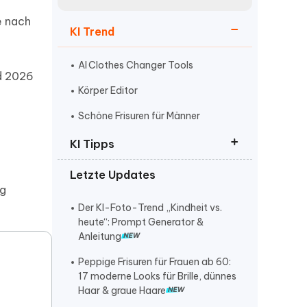
neuen Funktionen entdecken
itung
e nach
Jetzt Ansehen
KI Trend
Starten
AI Clothes Changer Tools
d 2026
Körper Editor
Weitere Nützliche Tipps
Schöne Frisuren für Männer
KI Tipps
Mehr Nützliche Tipps
Letzte Updates
ChatGPT Prompt auf Deutsch
eg
Nano Banana Pro kostenlos
Der KI-Foto-Trend „Kindheit vs.
freischalten
heute“: Prompt Generator &
Anleitung
claude gelöschte chats
wiederherstellen
Peppige Frisuren für Frauen ab 60:
17 moderne Looks für Brille, dünnes
kann man gelöschte claude-
Haar & graue Haare
projekte auf dem handy