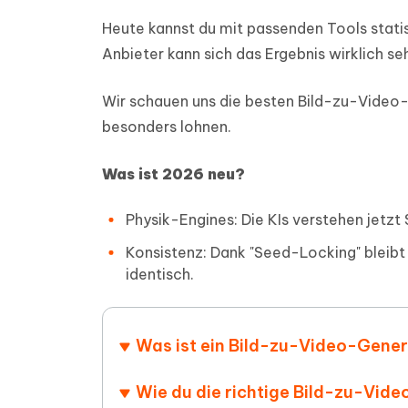
PDF Dokumente mit KI zusammenfassen
Update
KI-gener
Heute kannst du mit passenden Tools stati
4DDiG - Windows Daten Retten
4DDiG 
Sekunde
Mobil
Wieder
Gelöschte Dateien unter Windows
Anbieter kann sich das Ergebnis wirklich se
Tenorshare KI Writer
wiederherstellen
Gelöscht
Tenors
iAnyGo - iOS APP
iAnyGo
Mit KI intelligenter, schneller und besser
wiederhe
schreiben
KI Inhal
Wir schauen uns die besten Bild-zu-Video-
iPhone Standort ohne PC ändern
Android 
umwande
besonders lohnen.
Alle Produkte Anzeigen
UltData for Android APP
Cleanu
Was ist 2026 neu?
Android Datenrettung ohne PC
iPhone k
Physik-Engines: Die KIs verstehen jetzt
Konsistenz: Dank "Seed-Locking" bleib
identisch.
Was ist ein Bild-zu-Video-Gene
Wie du die richtige Bild-zu-Vid