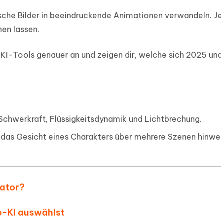
ierte Präsentationen in
Kostenloses KI Tool zur Fotobearbe
sche Bilder in beeindruckende Animationen verwandeln. J
- Mac Daten
n
herstellen
hen lassen.
Hot
Neu
e Dateien auf Mac
hare KI Bypass
 - Android Fake GPS APP
iCareFone Transfer APP
rstellen
te in menschenähnliche Inhalte
KI-Tools genauer an und zeigen dir, welche sich 2025 un
Standort ohne PC ändern
Whatsapp Chat übertragen
ln
Android/iPhone
p Pro APP
ostenlos mit KI bereinigen
 Schwerkraft, Flüssigkeitsdynamik und Lichtbrechung.
t das Gesicht eines Charakters über mehrere Szenen hinw
rator?
eo-KI auswählst