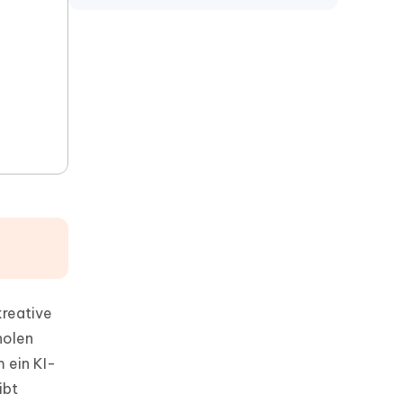
wiederherstellen
Claude Artifacts löschen
merkt sich claude frühere chats
claude projekte verschwunden
kreative
holen
 ein KI-
ibt