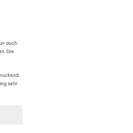
nun auch
st. Die
druckend.
ung sehr