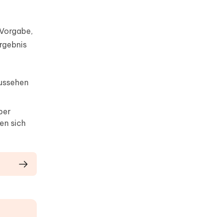
 Vorgabe,
ergebnis
aussehen
ber
en sich