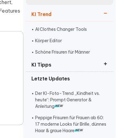
neuen Funktionen entdecken
chert,
itung
Jetzt Ansehen
Features
KI Trend
Starten
AI Clothes Changer Tools
Körper Editor
Weitere Nützliche Tipps
Schöne Frisuren für Männer
KI Tipps
Mehr Nützliche Tipps
Letzte Updates
ChatGPT Prompt auf Deutsch
Nano Banana Pro kostenlos
Der KI-Foto-Trend „Kindheit vs.
freischalten
heute“: Prompt Generator &
Anleitung
claude gelöschte chats
wiederherstellen
Peppige Frisuren für Frauen ab 60:
17 moderne Looks für Brille, dünnes
kann man gelöschte claude-
Haar & graue Haare
projekte auf dem handy