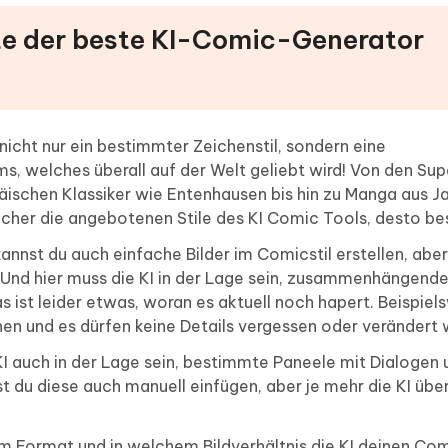
te der beste KI-Comic-Generator
 nicht nur ein bestimmter Zeichenstil, sondern eine
 welches überall auf der Welt geliebt wird! Von den Su
ischen Klassiker wie Entenhausen bis hin zu Manga aus Ja
icher die angebotenen Stile des KI Comic Tools, desto be
kannst du auch einfache Bilder im Comicstil erstellen, ab
g. Und hier muss die KI in der Lage sein, zusammenhängende
 ist leider etwas, woran es aktuell noch hapert. Beispiel
n und es dürfen keine Details vergessen oder verändert 
KI auch in der Lage sein, bestimmte Paneele mit Dialogen 
st du diese auch manuell einfügen, aber je mehr die KI ü
em Format und in welchem Bildverhältnis die KI deinen Co