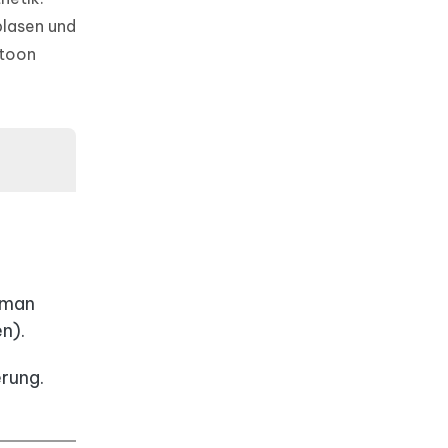
blasen und
htoon
 (man
n).
rung.