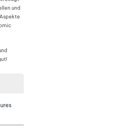
ellen und
e Aspekte
Comic
und
ut!
tures