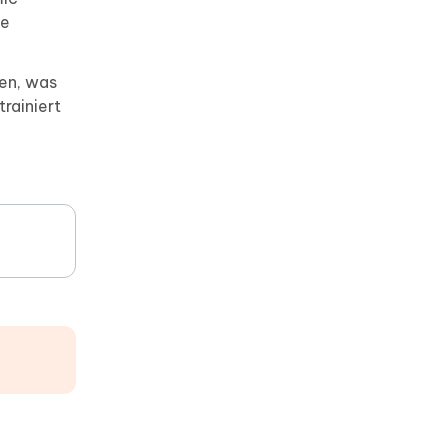
te
den, was
trainiert