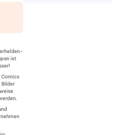
wiederherstellen
Claude Artifacts löschen
merkt sich claude frühere chats
claude projekte verschwunden
perhelden-
pan ist
sser!
er Comics
 Bilder
sweise
werden.
und
bernehmen
mic