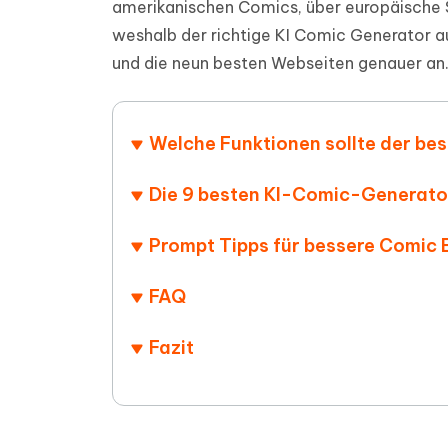
amerikanischen Comics, über europäische St
PDF Dokumente mit KI zusammenfassen
Update
KI-gener
4DDiG - Windows Daten Retten
4DDiG 
Sekunde
weshalb der richtige KI Comic Generator a
Mobil
Wieder
Gelöschte Dateien unter Windows
und die neun besten Webseiten genauer an
Tenorshare KI Writer
wiederherstellen
Gelöscht
Tenors
iAnyGo - iOS APP
iAnyGo
Mit KI intelligenter, schneller und besser
wiederhe
schreiben
KI Inhal
iPhone Standort ohne PC ändern
Android 
umwande
Welche Funktionen sollte der be
Alle Produkte Anzeigen
UltData for Android APP
Cleanu
Die 9 besten KI-Comic-Generato
Android Datenrettung ohne PC
iPhone k
Prompt Tipps für bessere Comic 
FAQ
Fazit