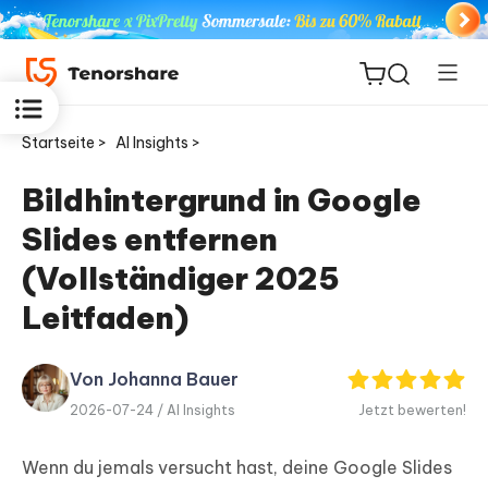
Startseite >
AI Insights >
Bildhintergrund in Google
Slides entfernen
ReiBoot
for iOS
(Vollständiger 2025
Leitfaden)
PDNob
Neu
PDF
Editor
Von Johanna Bauer
2026-07-24 /
AI Insights
Jetzt bewerten!
iAnyGo
Wenn du jemals versucht hast, deine Google Slides