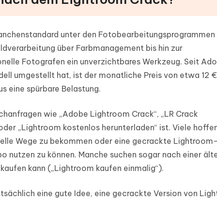
Branchenstandard unter den Fotobearbeitungsprogrammen 
ildverarbeitung über Farbmanagement bis hin zur
sionelle Fotografen ein unverzichtbares Werkzeug. Seit Ad
l umgestellt hat, ist der monatliche Preis von etwa 12 €
s eine spürbare Belastung.
Suchanfragen wie „Adobe Lightroom Crack“, „LR Crack
der „Lightroom kostenlos herunterladen“ ist. Viele hoffen
zielle Wege zu bekommen oder eine gecrackte Lightroom
bo nutzen zu können. Manche suchen sogar nach einer ält
kaufen kann („Lightroom kaufen einmalig“).
tatsächlich eine gute Idee, eine gecrackte Version von Lig