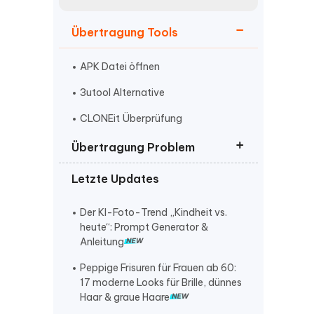
neuen Funktionen entdecken
itung
Jetzt Ansehen
Übertragung Tools
Starten
APK Datei öffnen
3utool Alternative
Weitere Nützliche Tipps
CLONEit Überprüfung
Übertragung Problem
Mehr Nützliche Tipps
Letzte Updates
iOS 16 Herunterladen
Synchronisierung mit icloud
Der KI-Foto-Trend „Kindheit vs.
angehalten
heute“: Prompt Generator &
Anleitung
Speicherplatz freigeben
Peppige Frisuren für Frauen ab 60:
17 moderne Looks für Brille, dünnes
Haar & graue Haare