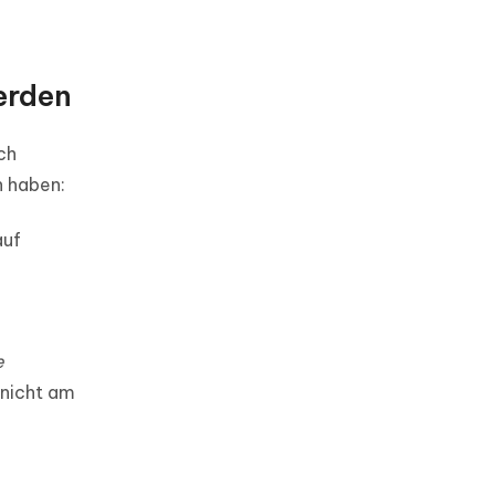
erden
ch
n haben:
auf
e
 nicht am