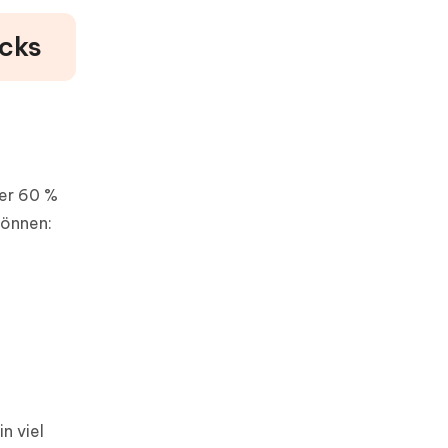
acks
er 60 %
können:
n viel