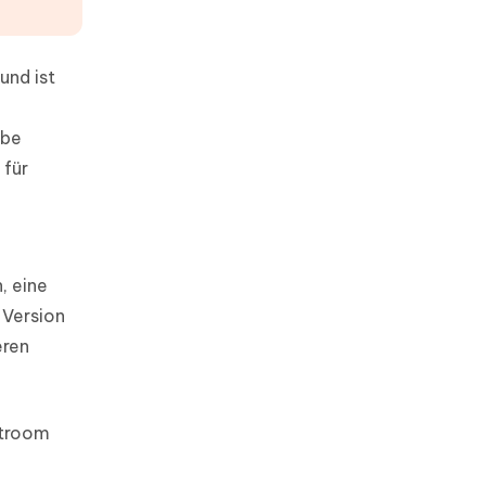
und ist
obe
 für
, eine
-Version
eren
htroom