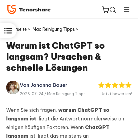
Startseite >
Mac Reinigung Tipps >
Warum ist ChatGPT so
langsam? Ursachen &
ReiBoot
for iOS
schnelle Lösungen
PDNob
Von Johanna Bauer
Neu
PDF
2026-07-24 /
Mac Reinigung Tipps
Jetzt bewerten!
Editor
Wenn Sie sich fragen,
warum ChatGPT so
iAnyGo
langsam ist
, liegt die Antwort normalerweise an
einigen häufigen Faktoren. Wenn
ChatGPT
langsam
ist, liegt das meistens an