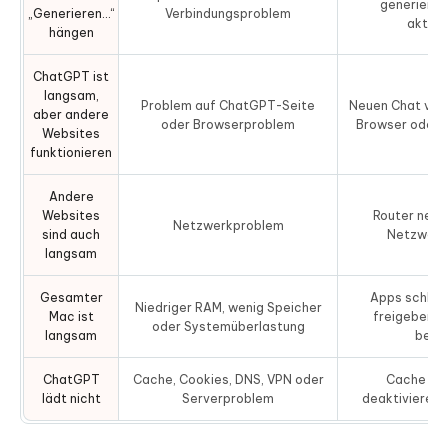
generieren
Schritte zur Leistungssteigerung des Macs mit
„Generieren…“
Verbindungsproblem
aktual
Cleamio
hängen
Häufig gestellte Fragen zu ChatGPT-
ChatGPT ist
langsam,
Verlangsamungen
Problem auf ChatGPT-Seite
Neuen Chat ver
aber andere
oder Browserproblem
Browser oder 
Websites
funktionieren
Andere
Websites
Router neu 
Netzwerkproblem
sind auch
Netzwerk
langsam
Gesamter
Apps schließ
Niedriger RAM, wenig Speicher
Mac ist
freigeben, 
oder Systemüberlastung
langsam
berei
ChatGPT
Cache, Cookies, DNS, VPN oder
Cache lös
lädt nicht
Serverproblem
deaktivieren,