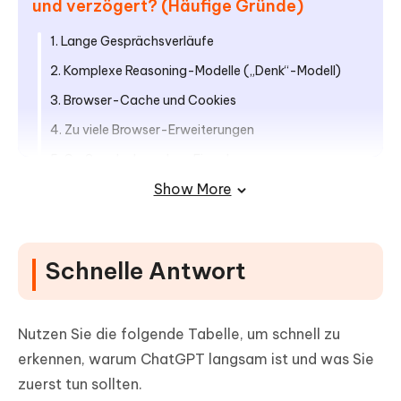
und verzögert? (Häufige Gründe)
1. Lange Gesprächsverläufe
2. Komplexe Reasoning-Modelle („Denk“-Modell)
3. Browser-Cache und Cookies
4. Zu viele Browser-Erweiterungen
5. Große oder komplexe Eingaben
Show More
6. Schwache Systemleistung
7. Internetverbindungsprobleme
Teil 3. Wie behebt man die langsame
Schnelle Antwort
Leistung von ChatGPT & macht ChatGPT
schneller?
Nutzen Sie die folgende Tabelle, um schnell zu
Lösung 1. Neuen Chat starten, wenn der Verlauf zu
lang wird
erkennen, warum ChatGPT langsam ist und was Sie
zuerst tun sollten.
Lösung 2. Zu einem schnelleren Modell wechseln