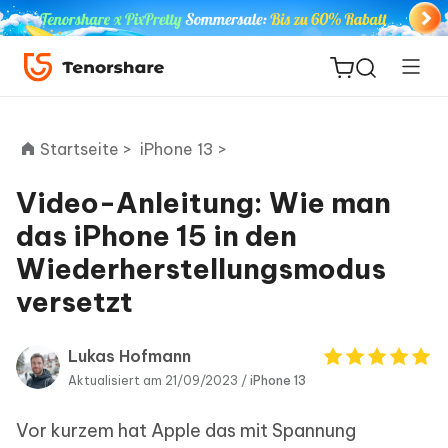
Startseite >
iPhone 13 >
Video-Anleitung: Wie man
ReiBoot
das iPhone 15 in den
for iOS
Wiederherstellungsmodus
versetzt
PDNob
Neu
PDF
Editor
Lukas Hofmann
Aktualisiert am 21/09/2023 /
iPhone 13
iAnyGo
Vor kurzem hat Apple das mit Spannung