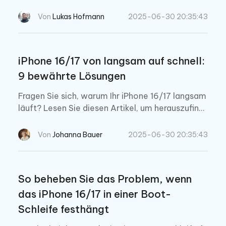
einschaltet. Lesen Sie einfach die Anleitung von
Anfang bis Ende, um herauszufinden, wie es geh
Von
Lukas Hofmann
2025-06-30 20:35:43
t.
iPhone 16/17 von langsam auf schnell:
9 bewährte Lösungen
Fragen Sie sich, warum Ihr iPhone 16/17 langsam
läuft? Lesen Sie diesen Artikel, um herauszufind
en, warum das passiert, und erhalten Sie viele Ti
pps zur Leistungssteigerung!
Von
Johanna Bauer
2025-06-30 20:35:43
So beheben Sie das Problem, wenn
das iPhone 16/17 in einer Boot-
Schleife festhängt