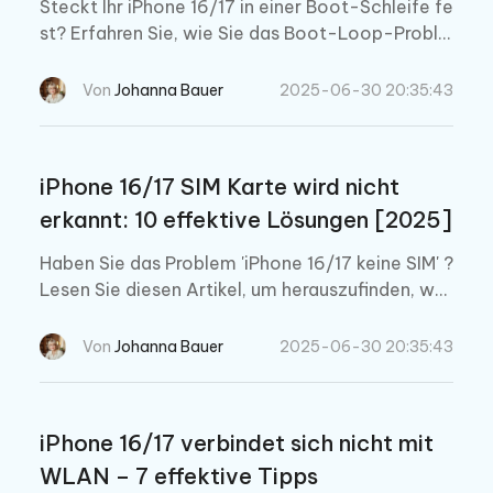
Steckt Ihr iPhone 16/17 in einer Boot-Schleife fe
st? Erfahren Sie, wie Sie das Boot-Loop-Proble
m des iPhone 16/17 am effektivsten beheben kö
nnen, einschließlich der besten Ein-Klick-Lösun
Von
Johanna Bauer
2025-06-30 20:35:43
g mit Tenorshare ReiBoot.
iPhone 16/17 SIM Karte wird nicht
erkannt: 10 effektive Lösungen [2025]
Haben Sie das Problem 'iPhone 16/17 keine SIM' ?
Lesen Sie diesen Artikel, um herauszufinden, wa
s das bedeutet und was Sie tun können, um das
Problem zu beheben.
Von
Johanna Bauer
2025-06-30 20:35:43
iPhone 16/17 verbindet sich nicht mit
WLAN – 7 effektive Tipps