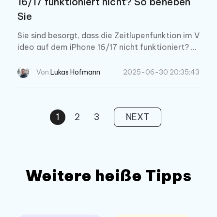
16/17 funktioniert nicht? So beheben
Sie
Sie sind besorgt, dass die Zeitlupenfunktion im V
ideo auf dem iPhone 16/17 nicht funktioniert? F
olgen Sie unserer Anleitung, um das Problem zu
beheben und Ihre Zeitlupenvideos wiederherzus
Von
Lukas Hofmann
2025-06-30 20:35:43
tellen.
1
2
3
NEXT
Weitere heiße Tipps