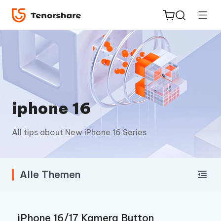
ReiBoot
for iOS
iphone 16
PDNob
All tips about New iPhone 16 Series
Neu
PDF
Editor
Alle Themen
iAnyGo
iPhone 16/17 Kamera Button