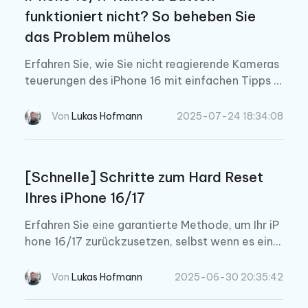
funktioniert nicht? So beheben Sie
das Problem mühelos
Erfahren Sie, wie Sie nicht reagierende Kameras
teuerungen des iPhone 16 mit einfachen Tipps z
ur Fehlerbehebung reparieren, vom Neustart Ihre
s Geräts bis zur Verwendung von Tenorshare Rei
Von
Lukas Hofmann
2025-07-24 18:34:08
Boot für eine tiefergehende iOS-Reparatur.
[Schnelle] Schritte zum Hard Reset
Ihres iPhone 16/17
Erfahren Sie eine garantierte Methode, um Ihr iP
hone 16/17 zurückzusetzen, selbst wenn es eing
efroren oder nicht reagiert. Befolgen Sie diese S
chritt-für-Schritt-Anleitung, um das iPhone 16
Von
Lukas Hofmann
2025-06-30 20:35:42
zurückzusetzen, ohne Daten zu verlieren.