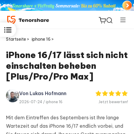
Startseite >
iphone 16 >
iPhone 16/17 lässt sich nicht
einschalten beheben
ReiBoot
for iOS
[Plus/Pro/Pro Max]
PDNob
Von Lukas Hofmann
Neu
PDF
2026-07-24 /
iphone 16
Jetzt bewerten!
Editor
Mit dem Eintreffen des Septembers ist Ihre lange
iAnyGo
Wartezeit auf das iPhone 16/17 endlich vorbei, und