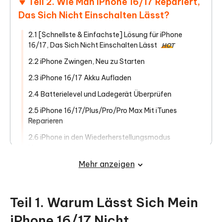
Teil 2. Wie Man iPhone 16/17 Repariert,
Das Sich Nicht Einschalten Lässt?
2.1 [Schnellste & Einfachste] Lösung für iPhone
16/17, Das Sich Nicht Einschalten Lässt
HOT
2.2 iPhone Zwingen, Neu zu Starten
2.3 iPhone 16/17 Akku Aufladen
2.4 Batterielevel und Ladegerät Überprüfen
2.5 iPhone 16/17/Plus/Pro/Pro Max Mit iTunes
Reparieren
2.6 iPhone in den Wiederherstellungsmodus
Versetzen
Mehr anzeigen
Teil 3. Häufige Fragen Zu iPhone 16/17,
Das Sich Nicht Einschalten Lässt
Teil 1. Warum Lässt Sich Mein
iPhone 16/17 Nicht