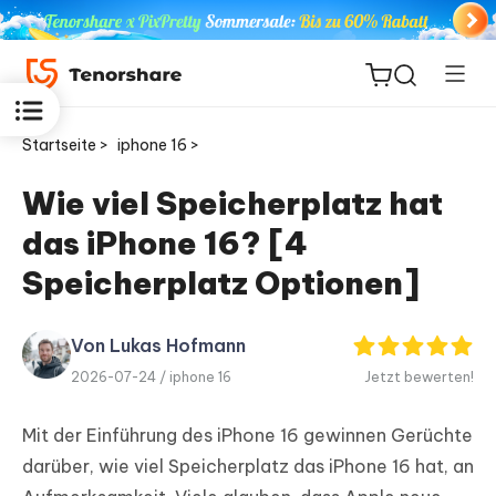
Startseite >
iphone 16 >
Wie viel Speicherplatz hat
das iPhone 16? [4
ReiBoot
for iOS
Speicherplatz Optionen]
PDNob
Von Lukas Hofmann
Neu
PDF
2026-07-24 /
iphone 16
Jetzt bewerten!
Editor
Mit der Einführung des iPhone 16 gewinnen Gerüchte
iAnyGo
darüber, wie viel Speicherplatz das iPhone 16 hat, an