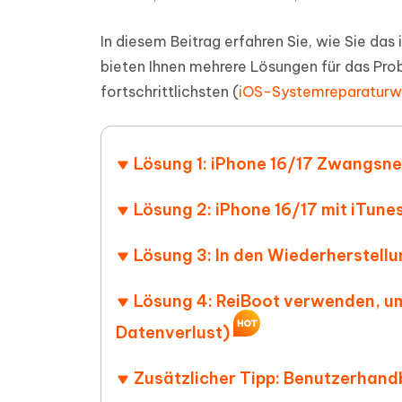
PDF Dokumente mit KI zusammenfassen
Update
KI-gener
4DDiG - Windows Daten Retten
4DDiG 
Sekunde
Mobil
In diesem Beitrag erfahren Sie, wie Sie d
Wieder
Gelöschte Dateien unter Windows
Tenorshare KI Writer
bieten Ihnen mehrere Lösungen für das Prob
wiederherstellen
Gelöscht
Tenors
iAnyGo - iOS APP
iAnyGo
Mit KI intelligenter, schneller und besser
wiederhe
fortschrittlichsten (
iOS-Systemreparaturw
schreiben
KI Inhal
iPhone Standort ohne PC ändern
Android 
umwande
Alle Produkte Anzeigen
Lösung 1: iPhone 16/17 Zwangsne
UltData for Android APP
Cleanu
Android Datenrettung ohne PC
iPhone k
Lösung 2: iPhone 16/17 mit iTune
Lösung 3: In den Wiederherstell
Lösung 4: ReiBoot verwenden, um
Datenverlust)
Zusätzlicher Tipp: Benutzerhandb