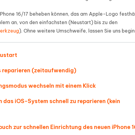
ierte Präsentationen in
Kostenloses KI Tool zur Fotobearbe
- Mac Daten
n
as iPhone 16/17 beheben können, das am Apple-Logo festhä
herstellen
Hot
Neu
lem an, von den einfachsten (Neustart) bis zu den
e Dateien auf Mac
hare KI Bypass
 - Android Fake GPS APP
iCareFone Transfer APP
rstellen
erkzeug
). Ohne weitere Umschweife, lassen Sie uns begin
te in menschenähnliche Inhalte
Standort ohne PC ändern
Whatsapp Chat übertragen
ln
Android/iPhone
ustart
p Pro APP
ostenlos mit KI bereinigen
s reparieren (zeitaufwendig)
ungsmodus wechseln mit einem Klick
 das iOS-System schnell zu reparieren (kein
uch zur schnellen Einrichtung des neuen iPhone 1