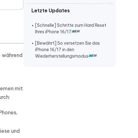
Letzte Updates
iPhone lautstärke verstellt sich von
selbst
[Schnelle] Schritte zum Hard Reset
iPhone klingelt nicht bei anruf
Ihres iPhone 16/17
iPhone stürzt ständig ab
[Bewährt] So versetzen Sie das
iPhone 16/17 in den
o während
Wiederherstellungsmodus
blemen mit
urch:
iPhones,
diese und