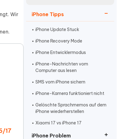
neuen Funktionen entdecken
itung
Jetzt Ansehen
ngt. Wir
iPhone Tipps
Starten
iPhone Update Stuck
nen.
iPhone Recovery Mode
Weitere Nützliche Tipps
iPhone Entwicklermodus
iPhone-Nachrichten vom
Mehr Nützliche Tipps
Computer aus lesen
SMS vom iPhone sichern
iPhone-Kamera funktioniert nicht
Gelöschte Sprachmemos auf dem
iPhone wiederherstellen
Xiaomi 17 vs iPhone 17
6/17
iPhone Problem