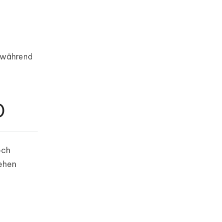
 während
)
och
gehen