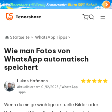
Startseite >
WhatsApp Tipps >
Wie man Fotos von
ReiBoot
WhatsApp automatisch
for iOS
speichert
PDNob
Neu
PDF
Lukas Hofmann
Editor
Aktualisiert am 01/12/2023 /
WhatsApp
Tipps
iAnyGo
Wenn du einige wichtige aktuelle Bilder oder