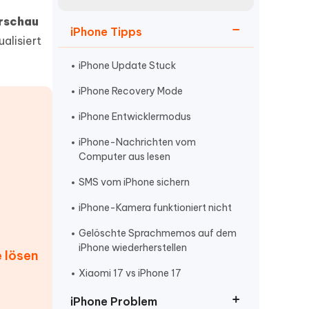
neuen Funktionen entdecken
itung
orschau
Jetzt Ansehen
iPhone Tipps
Starten
ualisiert
iPhone Update Stuck
iPhone Recovery Mode
Weitere Nützliche Tipps
iPhone Entwicklermodus
iPhone-Nachrichten vom
Mehr Nützliche Tipps
Computer aus lesen
SMS vom iPhone sichern
iPhone-Kamera funktioniert nicht
Gelöschte Sprachmemos auf dem
iPhone wiederherstellen
 lösen
Xiaomi 17 vs iPhone 17
iPhone Problem