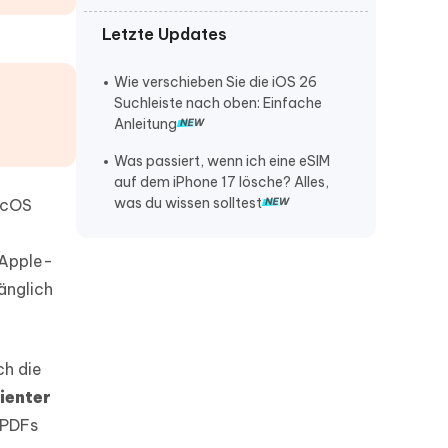
Letzte Updates
iPhone lautstärke verstellt sich von
selbst
Wie verschieben Sie die iOS 26
iPhone klingelt nicht bei anruf
Suchleiste nach oben: Einfache
Anleitung
iPhone stürzt ständig ab
Was passiert, wenn ich eine eSIM
auf dem iPhone 17 lösche? Alles,
was du wissen solltest
macOS
 Apple-
änglich
ch die
ienter
 PDFs