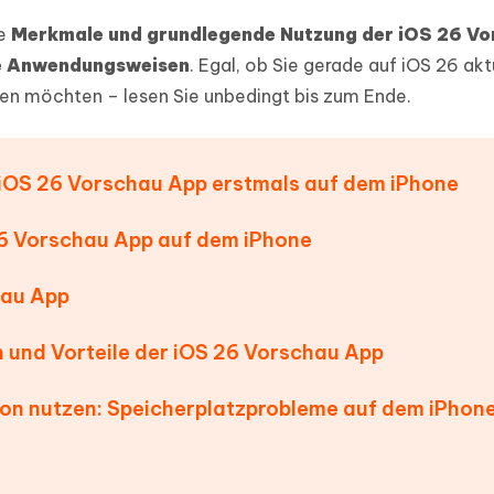
ierte Präsentationen in
Kostenloses KI Tool zur Fotobearbe
ie
Merkmale und grundlegende Nutzung der iOS 26 V
- Mac Daten
n
herstellen
e Anwendungsweisen
. Egal, ob Sie gerade auf iOS 26 akt
Hot
Neu
e Dateien auf Mac
hare KI Bypass
zen möchten – lesen Sie unbedingt bis zum Ende.
 - Android Fake GPS APP
iCareFone Transfer APP
rstellen
te in menschenähnliche Inhalte
Standort ohne PC ändern
Whatsapp Chat übertragen
ln
Android/iPhone
? iOS 26 Vorschau App erstmals auf dem iPhone
p Pro APP
ostenlos mit KI bereinigen
 26 Vorschau App auf dem iPhone
hau App
 und Vorteile der iOS 26 Vorschau App
ion nutzen: Speicherplatzprobleme auf dem iPhone