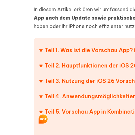
PDF Dokumente mit KI zusammenfassen
Update
KI-gener
In diesem Artikel erklären wir umfassend d
4DDiG - Windows Daten Retten
4DDiG 
Sekunde
Mobil
Wieder
Gelöschte Dateien unter Windows
App nach dem Update sowie praktisch
Tenorshare KI Writer
wiederherstellen
Gelöscht
Tenors
haben oder Ihr iPhone noch effizienter nut
iAnyGo - iOS APP
iAnyGo
Mit KI intelligenter, schneller und besser
wiederhe
schreiben
KI Inhal
iPhone Standort ohne PC ändern
Android 
umwande
Alle Produkte Anzeigen
Teil 1. Was ist die Vorschau App
UltData for Android APP
Cleanu
Android Datenrettung ohne PC
iPhone k
Teil 2. Hauptfunktionen der iOS
Teil 3. Nutzung der iOS 26 Vorsc
Teil 4. Anwendungsmöglichkeiten
Teil 5. Vorschau App in Kombinat