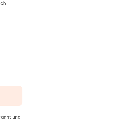
sch
cannt und