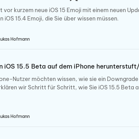
herstellen
Hot
Neu
e Dateien auf Mac
t vor kurzem neue iOS 15 Emoji mit einem neuen Updat
hare KI Bypass
 - Android Fake GPS APP
iCareFone Transfer APP
rstellen
en iOS 15.4 Emoji, die Sie über wissen müssen.
te in menschenähnliche Inhalte
Standort ohne PC ändern
Whatsapp Chat übertragen
ln
Android/iPhone
Lukas Hofmann
p Pro APP
ostenlos mit KI bereinigen
 iOS 15.5 Beta auf dem iPhone herunterstuft/
hone-Nutzer möchten wissen, wie sie ein Downgrade 
rklären wir Schritt für Schritt, wie Sie iOS 15.5 Beta
Lukas Hofmann