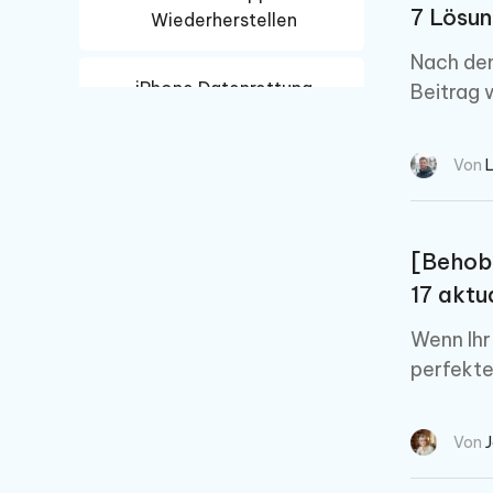
7 Lösun
Wiederherstellen
Nach dem
iPhone Datenrettung
Beitrag 
Android Datenrettung
Von
[Behobe
17 aktu
Wenn Ihr
perfekte
Von