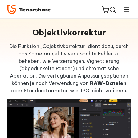
Objektivkorrektur
Die Funktion „Objektivkorrektur“ dient dazu, durch
das Kameraobjektiv verursachte Fehler zu
ReiBoot
beheben, wie Verzerrungen, Vignettierung
for iOS
(abgedunkelte Ränder) und chromatische
Aberration. Die verfügbaren Anpassungsoptionen
PDNob
können je nach Verwendung von
RAW-Dateien
Neu
PDF
oder Standardformaten wie JPG leicht variieren.
Editor
iAnyGo