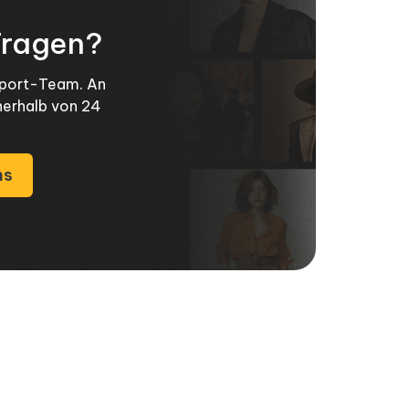
Fragen?
pport-Team. An
nerhalb von 24
ns