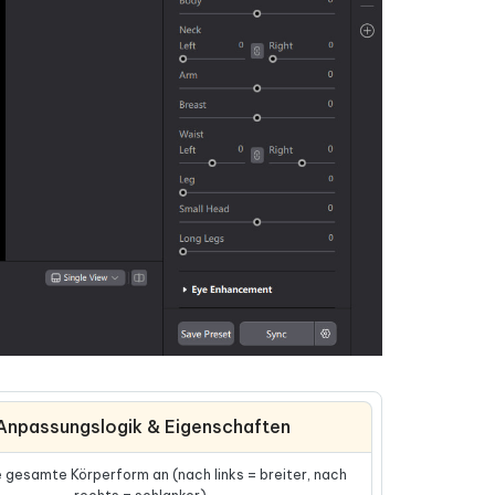
Weitere Nützliche Tipps
Mehr Nützliche Tipps
Anpassungslogik & Eigenschaften
 gesamte Körperform an (nach links = breiter, nach