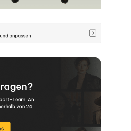
rund anpassen
Fragen?
pport-Team. An
nerhalb von 24
ns