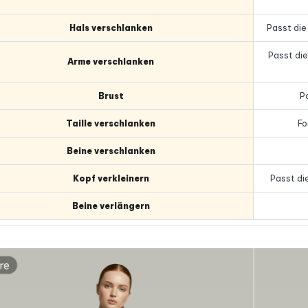
Hals verschlanken
Passt die 
Passt die
Arme verschlanken
Brust
P
Taille verschlanken
Fo
Beine verschlanken
Kopf verkleinern
Passt di
Beine verlängern