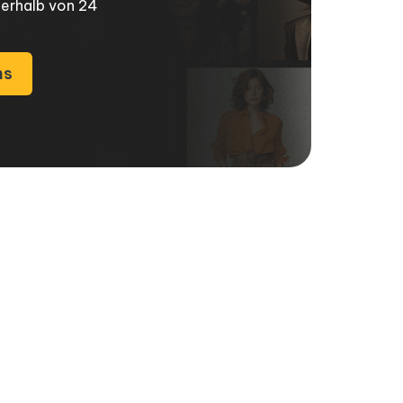
nerhalb von 24
ns