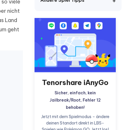
Andere Spiel Tipps
 so viele
er nicht
das Land
rum geht
Weitere Nützliche Tipps
Mehr Nützliche Tipps
Tenorshare iAnyGo
Sicher, einfach, kein
Jailbreak/Root, Fehler 12
behoben!
Jetzt mit dem Spielmodus – ändere
deinen Standort direkt in LBS-
Spielen wie Pokémon GO. Jetzt los!