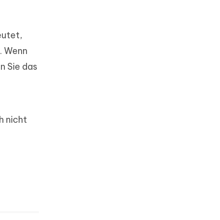
eutet,
n. Wenn
n Sie das
h nicht