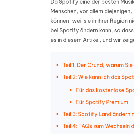
Da Spotify eine der besten Musik
Wieder
Gelöschte Dateien unter Windows
Tenorshare KI Writer
wiederherstellen
Gelöscht
Tenors
Menschen, vor allem diejenigen, 
iAnyGo - iOS APP
iAnyGo
Mit KI intelligenter, schneller und besser
wiederhe
schreiben
KI Inhal
iPhone Standort ohne PC ändern
Android 
können, weil sie in ihrer Region 
umwande
bei Spotify ändern kann, so das
Alle Produkte Anzeigen
es in diesem Artikel, und wir ze
UltData for Android APP
Cleanu
Android Datenrettung ohne PC
iPhone k
Teil 1: Der Grund, warum Si
Teil 2: Wie kann ich das Spo
Für das kostenlose Sp
Für Spotify Premium
Teil 3: Spotify Land ändern
Teil 4: FAQs zum Wechseln 