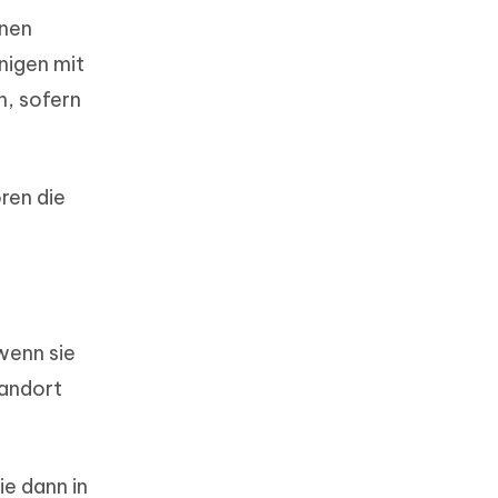
onen
nigen mit
, sofern
ren die
 wenn sie
tandort
ie dann in