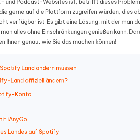
- und Podcast-Websites ist, betrifft dieses Problem
herstellen
Hot
Neu
e Dateien auf Mac
hare KI Bypass
die gerne auf die Plattform zugreifen würden, dies ab
 - Android Fake GPS APP
iCareFone Transfer APP
rstellen
te in menschenähnliche Inhalte
Standort ohne PC ändern
Whatsapp Chat übertragen
nicht verfügbar ist. Es gibt eine Lösung, mit der man 
ln
Android/iPhone
s man alles ohne Einschränkungen genießen kann. Da
igen Ihnen genau, wie Sie das machen können!
p Pro APP
ostenlos mit KI bereinigen
e Spotify Land ändern müssen
tify-Land offiziell ändern?
otify-Konto
 mit iAnyGo
des Landes auf Spotify