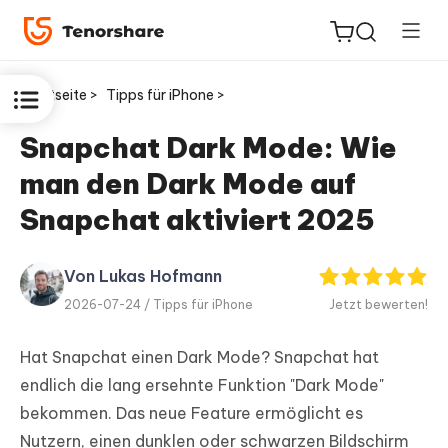
Startseite >
Tipps für iPhone >
Snapchat Dark Mode: Wie
man den Dark Mode auf
ReiBoot
for iOS
Snapchat aktiviert 2025
PDNob
Von Lukas Hofmann
Neu
PDF
2026-07-24 /
Tipps für iPhone
Jetzt bewerten!
Editor
Hat Snapchat einen Dark Mode? Snapchat hat
iAnyGo
endlich die lang ersehnte Funktion "Dark Mode"
bekommen. Das neue Feature ermöglicht es
Nutzern, einen dunklen oder schwarzen Bildschirm