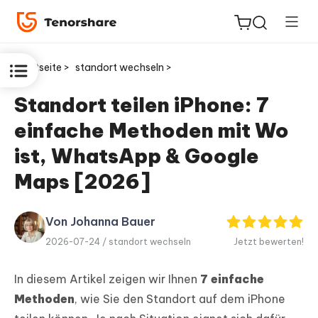
Startseite >
standort wechseln >
Standort teilen iPhone: 7
einfache Methoden mit Wo
ReiBoot
for iOS
ist, WhatsApp & Google
Maps [2026]
PDNob
Neu
PDF
Editor
Von Johanna Bauer
2026-07-24 /
standort wechseln
Jetzt bewerten!
iAnyGo
In diesem Artikel zeigen wir Ihnen
7 einfache
Methoden
, wie Sie den Standort auf dem iPhone