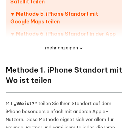
Satellit teilen
Methode 5. iPhone Standort mit
Google Maps teilen
Methode 6. iPhone Standort in der App
„Karten“ teilen
mehr anzeigen
Methode 7. iPhone Standort in der
Nachrichten-App teilen
Methode 1. iPhone Standort mit
Extra-Tipp: Virtuellen Standort mit
Wo ist teilen
Tenorshare iAnyGo ändern
Mit
„Wo ist?“
teilen Sie Ihren Standort auf dem
iPhone besonders einfach mit anderen Apple-
Nutzern. Diese Methode eignet sich vor allem für
Freunde, Partner und Familienmitglieder, die Ihren