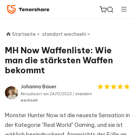
Startseite >
standort wechseln >
MH Now Waffenliste: Wie
ReiBoot
man die stärksten Waffen
for iOS
bekommt
PDNob
Neu
PDF
Johanna Bauer
Editor
Aktualisiert am 24/10/2023 /
standort
wechseln
iAnyGo
Monster Hunter Now ist die neueste Sensation in
der Kategorie "Real World" Gaming, und sie ist
wirklich beeindruckend. Angesichts der Fülle an