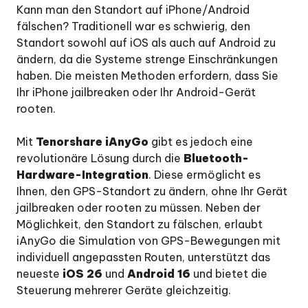
Kann man den Standort auf iPhone/Android
GPS
fälschen? Traditionell war es schwierig, den
Standort
auf
Standort sowohl auf iOS als auch auf Android zu
iPhone/Android
ändern, da die Systeme strenge Einschränkungen
ändert
haben. Die meisten Methoden erfordern, dass Sie
Ihr iPhone jailbreaken oder Ihr Android-Gerät
Teil
rooten.
2.
GPS
Mit
Bewegung
Tenorshare iAnyGo
gibt es jedoch eine
entlang
revolutionäre Lösung durch die
Bluetooth-
einer
Hardware-Integration
. Diese ermöglicht es
Route
Ihnen, den GPS-Standort zu ändern, ohne Ihr Gerät
zwischen
jailbreaken oder rooten zu müssen. Neben der
zwei
Möglichkeit, den Standort zu fälschen, erlaubt
Punkten
iAnyGo die Simulation von GPS-Bewegungen mit
simulieren
individuell angepassten Routen, unterstützt das
Teil
neueste
iOS 26
und
Android 16
und bietet die
3.
Steuerung mehrerer Geräte gleichzeitig.
GPS
iAnyGo's