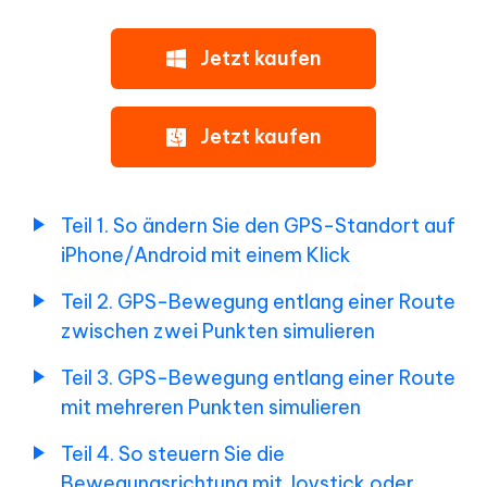
Bewegung
besondere
entlang
Funktionen
einer
Jetzt kaufen
für
Route
Pokémon
mit
GO
mehreren
Jetzt kaufen
Punkten
simulieren
iAnyGo
Nutzer-
Teil
Teil 1. So ändern Sie den GPS-Standort auf
Tipp
4.
iPhone/Android mit einem Klick
vor
Wie
dem
man
Teil 2. GPS-Bewegung entlang einer Route
die
Fälschen
Bewegungsrichtung
zwischen zwei Punkten simulieren
des
mit
Standorts
Joystick
Teil 3. GPS-Bewegung entlang einer Route
oder
mit mehreren Punkten simulieren
Tutorial
Tastatur
zum
steuert
Teil 4. So steuern Sie die
Game
Bewegungsrichtung mit Joystick oder
Teil