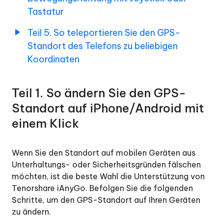
Mode
5.
Tastatur
und
Wie
der
man
Teil 5. So teleportieren Sie den GPS-
Bluetooth-
den
Standort des Telefons zu beliebigen
Geräteverbindung
GPS-
Koordinaten
Standort
Häufige
des
Telefons
Probleme
Teil 1. So ändern Sie den GPS-
auf
und
eine
Standort auf iPhone/Android mit
Lösungen
beliebige
bei
einem Klick
benutzerdefinierte
der
Koordinate
Nutzung
teleportiert
Wenn Sie den Standort auf mobilen Geräten aus
von
Unterhaltungs- oder Sicherheitsgründen fälschen
iAnyGo
möchten, ist die beste Wahl die Unterstützung von
Tenorshare iAnyGo. Befolgen Sie die folgenden
Schritte, um den GPS-Standort auf Ihren Geräten
zu ändern.