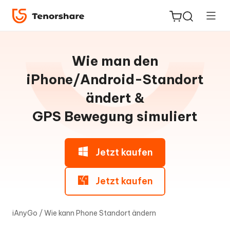
Leitfaden
für
Wie man den
Win
iPhone/Android-Standort
ReiBoot
ändert &
Wie
for iOS
man
GPS Bewegung simuliert
den
Standort
PDNob
auf
Neu
PDF
Jetzt kaufen
iPhone/Android
Editor
ändert
Jetzt kaufen
Teil
iAnyGo
1.
Wie
iAnyGo
/
Wie kann Phone Standort ändern
man
den