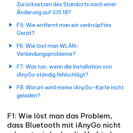
schnelle
iAnyGo
Zurücksetzen des Standorts nach einer
Zurücksetzen
Nutzer-
Änderung auf iOS 18?
des
Tipps
Standorts
vor
F5: Wie entfernt man ein verknüpftes
nach
dem
der
Gerät?
Standort-
Änderung
Spoofing
auf
F6: Wie löst man WLAN-
iOS
Verbindungsprobleme?
18?
Tutorial
zum
F7: Was tun, wenn die Installation von
F5:
Game
iAnyGo ständig fehlschlägt?
Wie
Mode
entfernt
und
F8: Warum wird meine iAnyGo-Karte nicht
man
der
ein
geladen?
verknüpftes
Bluetooth-
Gerät?
Geräteverbindung
F1: Wie löst man das Problem,
F6:
dass Bluetooth mit iAnyGo nicht
Wie
behebt