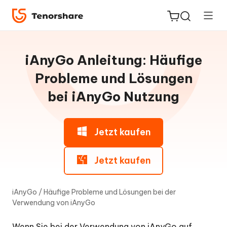
Leitfaden
für
iAnyGo Anleitung: Häufige
Win
Probleme und Lösungen
ReiBoot
bei iAnyGo Nutzung
Bei
for iOS
iAnyGo
Verwendung:
Häufige
PDNob
Jetzt kaufen
Probleme
Neu
PDF
und
Editor
Jetzt kaufen
Lösungen
F1:
iAnyGo
iAnyGo
/
Häufige Probleme und Lösungen bei der
Bluetooth
Verwendung von iAnyGo
wird
nicht
erkannt
Wenn Sie bei der Verwendung von iAnyGo auf