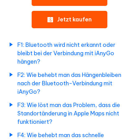
besondere
F3:
Funktionen
Wie
Jetzt kaufen
für
löst
Pokémon
man
GO
das
Problem,
F1: Bluetooth wird nicht erkannt oder
dass
Wie
bleibt bei der Verbindung mit iAnyGo
die
man
hängen?
Standortänderung
den
in
iPhone/Android-
Apple
F2: Wie behebt man das Hängenbleiben
Standort
Maps
nach der Bluetooth-Verbindung mit
ändert
nicht
iAnyGo?
funktioniert?
und
die
F3: Wie löst man das Problem, dass die
F4:
GPS-
Standortänderung in Apple Maps nicht
Wie
Bewegung
behebt
funktioniert?
simuliert
man
das
F4: Wie behebt man das schnelle