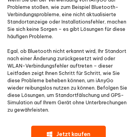
oder
Probleme stoßen, wie zum Beispiel Bluetooth-
bleibt
Verbindungsprobleme, eine nicht aktualisierte
bei
Standortanzeige oder Installationsfehler, machen
der
Sie sich keine Sorgen – es gibt Lösungen für diese
Verbindung
häufigen Probleme.
mit
iAnyGo
hängen?
Egal, ob Bluetooth nicht erkannt wird, Ihr Standort
nach einer Änderung zurückgesetzt wird oder
F2:
WLAN-Verbindungsfehler auftreten – dieser
Wie
Leitfaden zeigt Ihnen Schritt für Schritt, wie Sie
behebt
diese Probleme beheben können, um iAnyGo
man
wieder reibungslos nutzen zu können. Befolgen Sie
das
diese Lösungen, um Standortfälschung und GPS-
Hängenbleiben
nach
Simulation auf Ihrem Gerät ohne Unterbrechungen
der
zu gewährleisten.
Bluetooth-
Verbindung
mit
iAnyGo?
Jetzt kaufen
iAnyGo's