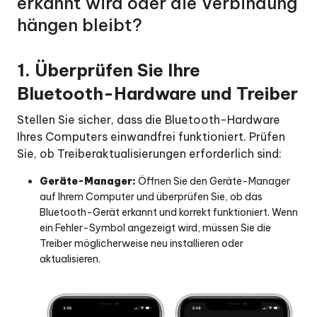
erkannt wird oder die Verbindung
man
hängen bleibt?
WLAN-
Verbindungsfehler?
1. Überprüfen Sie Ihre
F7:
Was
Bluetooth-Hardware und Treiber
tun,
wenn
Stellen Sie sicher, dass die Bluetooth-Hardware
die
Ihres Computers einwandfrei funktioniert. Prüfen
Installation
Sie, ob Treiberaktualisierungen erforderlich sind:
von
iAnyGo
Geräte-Manager:
Öffnen Sie den Geräte-Manager
ständig
auf Ihrem Computer und überprüfen Sie, ob das
fehlschlägt?
Bluetooth-Gerät erkannt und korrekt funktioniert. Wenn
ein Fehler-Symbol angezeigt wird, müssen Sie die
F8:
Treiber möglicherweise neu installieren oder
Warum
aktualisieren.
wird
meine
iAnyGo-
Karte