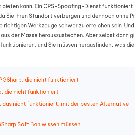
herstellen
Hot
 bieten kann. Ein GPS-Spoofing-Dienst funktioniert
Neu
e Dateien auf Mac
hare KI Bypass
 - Android Fake GPS APP
iCareFone Transfer APP
rstellen
a Sie Ihren Standort verbergen und dennoch ohne 
te in menschenähnliche Inhalte
Standort ohne PC ändern
Whatsapp Chat übertragen
ln
ie richtigen Werkzeuge schwer zu erreichen sein. Un
Android/iPhone
, aus der Masse herauszustechen. Aber selbst dann gi
p Pro APP
 funktionieren, und Sie müssen herausfinden, was di
ostenlos mit KI bereinigen
 PGSharp, die nicht funktioniert
, die nicht funktioniert
 das nicht funktioniert, mit der besten Alternative -
 PGSharp Soft Ban wissen müssen