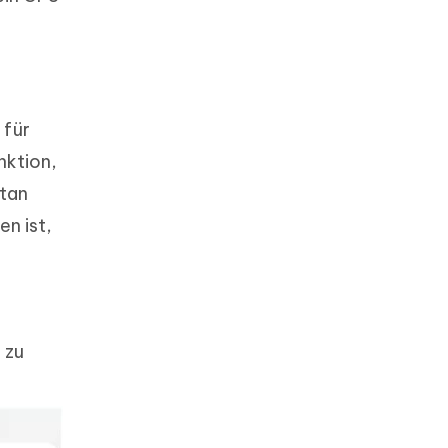
 für
nktion,
etan
n ist,
 zu