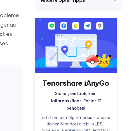
Andere Spiel Tipps
Probleme
d genau
Weitere Nützliche Tipps
bt es
eses
Mehr Nützliche Tipps
Tenorshare iAnyGo
Sicher, einfach, kein
Jailbreak/Root, Fehler 12
behoben!
Jetzt mit dem Spielmodus – ändere
deinen Standort direkt in LBS-
Spielen wie Pokémon GO. Jetzt los!