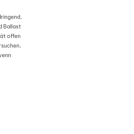
dringend,
d Ballast
ät offen
ersuchen,
 wenn