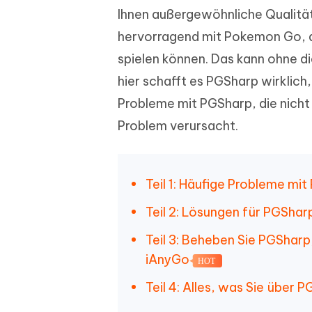
Wieder
Gelöschte Dateien unter Windows
Tenorshare KI Writer
Ihnen außergewöhnliche Qualität
wiederherstellen
Gelöscht
Tenors
iAnyGo - iOS APP
iAnyGo
Mit KI intelligenter, schneller und besser
wiederhe
hervorragend mit Pokemon Go, d
schreiben
KI Inhal
iPhone Standort ohne PC ändern
Android 
umwande
spielen können. Das kann ohne d
Alle Produkte Anzeigen
hier schafft es PGSharp wirklich
UltData for Android APP
Cleanu
Probleme mit PGSharp, die nicht
Android Datenrettung ohne PC
iPhone k
Problem verursacht.
Teil 1: Häufige Probleme mit
Teil 2: Lösungen für PGSharp
Teil 3: Beheben Sie PGSharp,
iAnyGo
HOT
Teil 4: Alles, was Sie über