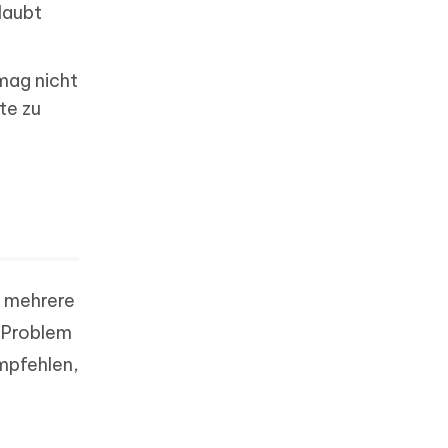
laubt
 mag nicht
te zu
s mehrere
s Problem
empfehlen,