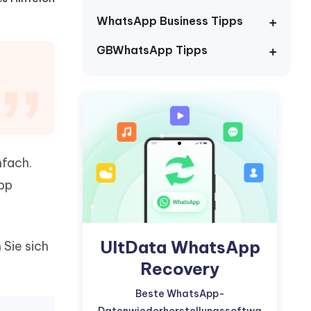
neuen Funktionen entdecken
itung
WhatsApp Business Tipps
Jetzt Ansehen
Starten
GBWhatsApp Tipps
Weitere Nützliche Tipps
Mehr Nützliche Tipps
nfach.
App
UltData WhatsApp
 Sie sich
Recovery
Beste WhatsApp-
Datenwiederherstellungssoftwa