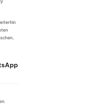
dy
eiterhin
hten
öschen,
atsApp
en.