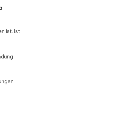
p
 ist. Ist
ndung
ungen.