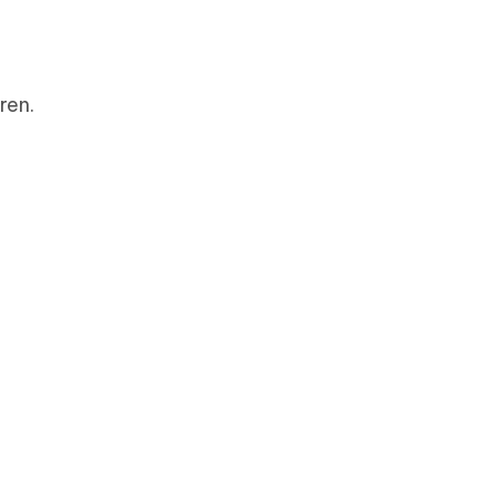
n
ren.