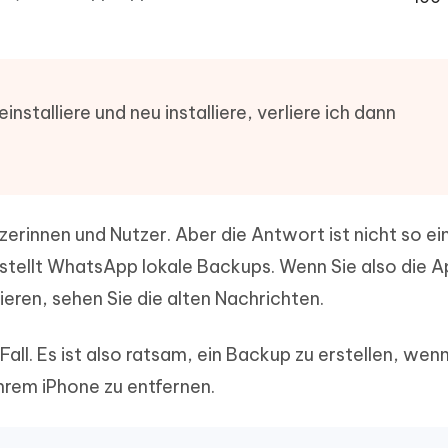
ierte Präsentationen in
Kostenloses KI Tool zur Fotobearbe
- Mac Daten
n
herstellen
Hot
Neu
e Dateien auf Mac
hare KI Bypass
 - Android Fake GPS APP
iCareFone Transfer APP
rstellen
te in menschenähnliche Inhalte
stalliere und neu installiere, verliere ich dann
Standort ohne PC ändern
Whatsapp Chat übertragen
ln
Android/iPhone
p Pro APP
ostenlos mit KI bereinigen
tzerinnen und Nutzer. Aber die Antwort ist nicht so ei
tellt WhatsApp lokale Backups. Wenn Sie also die 
ieren, sehen Sie die alten Nachrichten.
Fall. Es ist also ratsam, ein Backup zu erstellen, wenn
hrem iPhone zu entfernen.