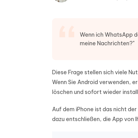
PDF Dokumente mit KI zusammenfassen
Update
KI-gener
4DDiG - Windows Daten Retten
4DDiG 
Sekunde
Mobil
Wieder
Gelöschte Dateien unter Windows
Tenorshare KI Writer
wiederherstellen
Gelöscht
Tenors
iAnyGo - iOS APP
iAnyGo
Mit KI intelligenter, schneller und besser
wiederhe
schreiben
KI Inhal
Wenn ich WhatsApp dein
iPhone Standort ohne PC ändern
Android 
umwande
meine Nachrichten?"
Alle Produkte Anzeigen
UltData for Android APP
Cleanu
Android Datenrettung ohne PC
iPhone k
Diese Frage stellen sich viele Nu
Wenn Sie Android verwenden, ers
löschen und sofort wieder install
Auf dem iPhone ist das nicht der 
dazu entschließen, die App von I